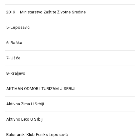
2019 – Ministarstvo Zaštite Životne Sredine
5- Leposavić
6- Raška
7- Ušće
8- Kraljevo
AKTIVAN ODMOR I TURIZAM U SRBIJI
Aktivna Zima U Srbiji
Aktivno Leto U Srbiji
Balonarski Klub Feniks Leposavić