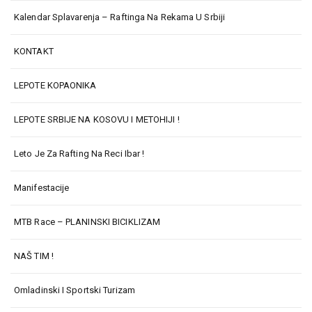
Kalendar Splavarenja – Raftinga Na Rekama U Srbiji
KONTAKT
LEPOTE KOPAONIKA
LEPOTE SRBIJE NA KOSOVU I METOHIJI !
Leto Je Za Rafting Na Reci Ibar !
Manifestacije
MTB Race – PLANINSKI BICIKLIZAM
NAŠ TIM !
Omladinski I Sportski Turizam