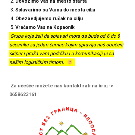
Dovozimo Vas na mesto starta
Splavarimo sa Vama do mesta cilja
Obezbedjujemo ručak na cilju
Vraćamo Vas na Kopaonik
Grupa koja želi da splavari mora da bude od 6 do 8
učesnika za jedan čamac kojim upravlja naš obučeni
skiper i pruža vam podršku i u komunikaciji je sa
našim logističkim timom.
Za učešće možete nas kontaktirati na broj ->
0658623161