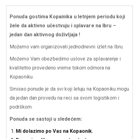
Ponuda gostima Kopainika u letnjem periodu koji
žele da aktivno učestvuju i splavare na Ibru –
jedan dan aktivnog doživljaja !
Možemo vam organizovati jednodnevni izlet na Ibru.
Možemo Vam obezbedimo uslove za splavarenje i
kvalitetno provedeno vreme tokom odmora na
Kopaoniku.
Smisao ponude je da svi koji letuju na Kopaoniku mogu
da jedan dan provedu na reci sa svom logistikom i
podrškom.
Ponuda se sastoji u sledećem:
Mi dolazimo po Vas na Kopaonik.