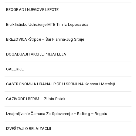
BEOGRAD I NJEGOVE LEPOTE
Biciklističko Udruženje MTB Tim Iz Leposavića
BREZOVICA -Štrpce – Šar Planina-Jug Srbije
DOGADJAJI I AKCIJE PRIJATELJA
GALERIJE
GASTRONOMIJA HRANA I PIĆE U SRBIJI NA Kosovu I Metohiji
GAZIVODE I BERIM – Zubin Potok
Iznajmljivanje Čamaca Za Splavarenje – Rafting – Regatu
IZVEŠTAJI O RELAIZACIJI