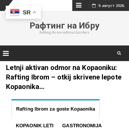
Skip
9. август 2026.
SR
to
Рафтинг на Ибру
content
Rafting Ibrom without borders
Skip
Letnji aktivan odmor na Kopaoniku:
to
Rafting Ibrom – otkij skrivene lepote
content
Kopaonika…
Rafting Ibrom za goste Kopaonika
KOPAONIK LETI
GASTRONOMIJA