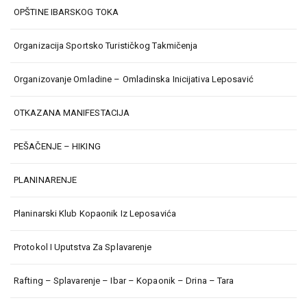
OPŠTINE IBARSKOG TOKA
Organizacija Sportsko Turističkog Takmičenja
Organizovanje Omladine – Omladinska Inicijativa Leposavić
OTKAZANA MANIFESTACIJA
PEŠAČENJE – HIKING
PLANINARENJE
Planinarski Klub Kopaonik Iz Leposavića
Protokol I Uputstva Za Splavarenje
Rafting – Splavarenje – Ibar – Kopaonik – Drina – Tara