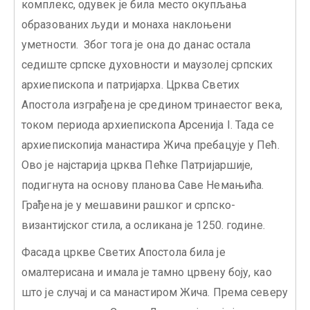
комплекс, одувек је била место окупљања
образованих људи и монаха наклоњени
уметности. Због тога је она до данас остала
седиште српске духовности и маузолеј српских
архиепископа и патријарха. Црква Светих
Апостола изграђена је средином тринаестог века,
током периода архиепископа Арсенија I. Тада се
архиепископија манастира Жича пребацује у Пећ.
Ово је најстарија црква Пећке Патријаршије,
подигнута на основу планова Саве Немањића.
Грађена је у мешавини рашког и српско-
византијског стила, а осликана је 1250. године.
Фасада цркве Светих Апостола била је
омалтерисана и имала је тамно црвену боју, као
што је случај и са манастиром Жича. Према северу