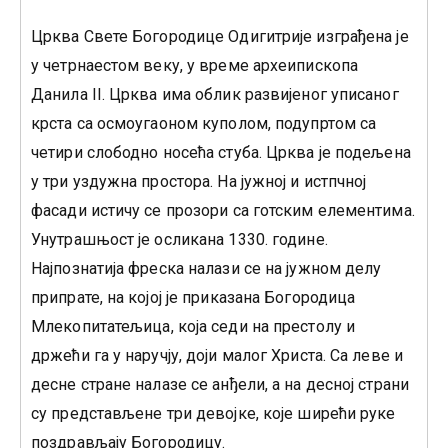
Црква Свете Богородице Одигитрије изграђена је
у четрнаестом веку, у време археипископа
Данила II. Црква има облик развијеног уписаног
крста са осмоугаоном куполом, подупртом са
четири слободно носећа стуба. Црква је подељена
у три уздужна простора. На јужној и истпчној
фасади истичу се прозори са готским елементима.
Унутрашњост је осликана 1330. године.
Најпознатија фреска налази се на јужном делу
припрате, на којој је приказана Богородица
Млекопитатељица, која седи на престолу и
држећи га у наручју, доји малог Христа. Са леве и
десне стране налазе се анђели, а на десној страни
су представљене три девојке, које ширећи руке
поздрављају Богородицу.