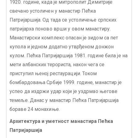
1920. године, када је митрополит Димитрије
свечано устоличен у манастир Пећка
Патријаршија. Од тада се устоличење српских
патријарха поново врши у овом манастиру.
Манастирски комплекс опасан је зидом са пет
купола и једном додатно утврђеном донжон
кулом. Пећка Патријаршија 1981. године била је на
мети албанских терориста, након чега се
приступил њеној рестаурацији. Током
бомбардовања Србије 1999. године, манастир је
успео да издржи удар који је уздрмао његове
темеље. Данас у манастир Пећка Патријаршија
бораве 24 монахиње.
Архитектура и уметност манастира Пећка
Патријаршија