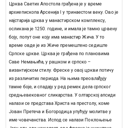
Црква Светих Апостола грађена је у време
архиепископа Арсенија I у тринаестом веку. Ово је
најстарија црква у манастирском комплексу,
осликана је 1250. године, и имала је тамно црвену
боју, попут оне коју има манастир Жича. У то
време овде је из Жиче премештено седиште
Српске цркве. Црква је грађена по плановима
Саве Немањића, у рашком и српско –
византијском стилу. Фреске у овој цркви потичу
из различитих периода. На њима преовлађују
тамне боје, и спадају у ред ремек дела српског
средњевековног сликарства. У олтарској апсиди
налази се представа Христа на престолу, коме
Јован Претеча и Богородица упућују молитве у
име човечанства. Испод се налази Поклоњење