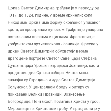
Црква Светог Димитрија грађена је у периоду од
1317. до 1324. године, у време архиепископа
Никодима. Црква има форму скраћеног уписаног
крста, са пространом куполом. Грађена је унакрсно
пстављаним опекама и циглама. Фрескопис је
урађен током архиепископа Јоаникија. Фреске у
цркви Светог Димитрија обухватају веома
драгоцене портрете Светог Саве, цара Стефана
Душана, цара Уроша, патријарха Јоаникија, као и
представе два Српска сабора. Ништа мање
значајна су Страдања и чуда Светог Димитрија
Солунског. У централном броду и олтару су
приказани Велики Празници, Вознесење
Богородице, Пентакост, Полагања Христа у гроб,
Мироснице на Христовом гробу. У првој зони је у