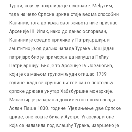
Турци, који су похрли да је оскрнаве. Међутим,
тада на чело Српске цркве стаје веома способни
Калиник, тога до краја свог живота није признао
Арсеније III. Ипак, иако до данас оспораван,
Калиник је средио прилике у Патријаршији, и
заштитио је од даљих напада Турака. Још један
патријарх био је приморан да напушта Пећку
Патријаршију. Био је то Арсеније IV Јовановић,
који је са мањом групом људи отишао 1739.
године, када се срушио његов сан о постојању
српске државе унутар Хабзбуршке монархије.
Манастир је разарања доживео и током напада
Аслан Паше 1830. године. Уједињење две Српске
цркве, оне која је била у Аустро-Угарској, и оне
која се налазила под влашћу Турака, извршено је