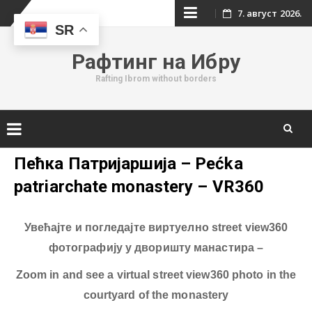
Skip
7. август 2026.
SR
to
Рафтинг на Ибру
content
Rafting Ibrom without borders
Skip
Пећка Патријаршија – Pećka
to
patriarchate monastery – VR360
content
Увећајте и погледајте виртуелно street view360
фотографију у дворишту манастира –
Zoom in and see a virtual street view360 photo in the
courtyard of the monastery