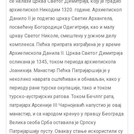
се налази црква Светог Димитрија, коју је градио
архиепископ Никодим 1320. године. Архиепископ
Данило II је подигао цркву Светих Архангела,
посвећену Богородици Одигитрији, као и малу
цркву Светог Николе, смештену у јужном делу
комплекса. Пећка припрата изграђена је у време
Архиепископа Данила II. Црква Светог Димитрија
осликана је 1345, током периода архиепископа
Јоаникија. Манастир Пећка Патријаршија је у
неколико наврата оштећиван и обнављан, како у
периоду ране турске окупације, тако и током
турско-аустријских ратова. Током Бечлпг рата,
патријарх Арсеније III Чарнојевић напустио је овај
манастир, и са народом кренуо у правцу Београда.
Велика сеоба Срба оставила је Српску
Патријаршију пусту. Овакву стање искористили су