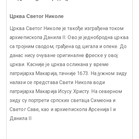
Црква Светог Николе
Црква Светог Николе је такође изграђена током
архиепископа Данила II. Ово је једнобродна црква
са тројним сводом, грађена од цигала и опеке. До
данас нису очуване оригиналне фреске у овој
цркви. Касније је црква осликана у време
патријарха Макарија, тачније 1673. На јужном зиду
налази се представа Свети Никола води
патријарха Макарија Исусу Христу. На северном
зиду су портрети српских светаца Симеона и
Светог Саве, као и архиепископа Арсенија I и
Данила II