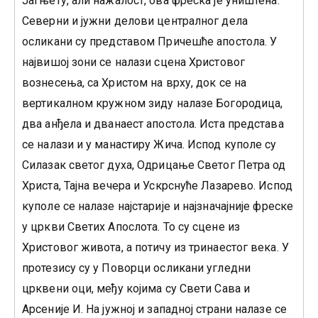
Јагњету, али нажалост, ова фреска је уништена.
Северни и јужни делови централног дела
осликани су представом Причешће апостола. У
највишој зони се налази сцена Христовог
вознесења, са Христом на врху, док се на
вертикалном кружном зиду налазе Богородица,
два анђела и дванаест апостола. Иста представа
се налази и у манастиру Жича. Испод куполе су
Силазак светог духа, Одрицање Светог Петра од
Христа, Тајна вечера и Ускрснуће Лазарево. Испод
куполе се налазе најстарије и најзначајније фреске
у цркви Светих Апослота. То су сцене из
Христовог живота, а потичу из тринаестог века. У
протезису су у Поворци осликани угледни
црквени оци, међу којима су Свети Сава и
Арсеније И. На јужној и западној страни налазе се