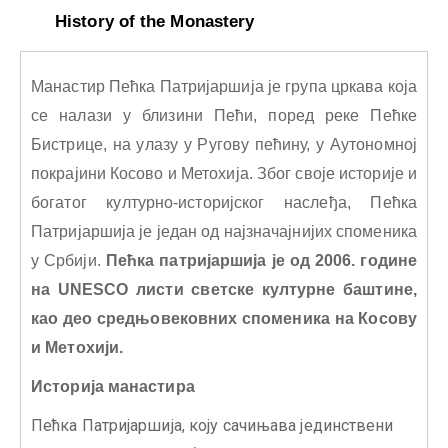
History of the Monastery
Манастир Пећка Патријаршија је група цркава која
се налази у близини Пећи, поред реке Пећке
Бистрице, на улазу у Ругову пећину, у Аутономној
покрајини Косово и Метохија. Због своје историје и
богатог културно-историјског наслеђа, Пећка
Патријаршија је један од најзначајнијих споменика
у Србији.
Пећка патријаршија је од 2006. године
на UNESCO листи светске културне баштине,
као део средњовековних споменика на Косову
и Метохији.
Историја манастира
Пећка Патријаршија, коју сачињава јединствени