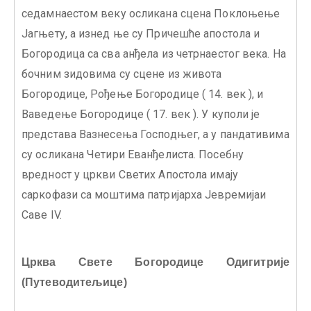
седамнаестом веку осликана сцена Поклоњење
Јагњету, а изнед ње су Причешће апостола и
Богородица са сва анђела из четрнаестог века. На
бочним зидовима су сцене из живота
Богородице, Рођење Богородице ( 14. век ), и
Ваведење Богородице ( 17. век ). У куполи је
представа Вазнесења Господњег, а у пандативима
су осликана Четири Еванђелиста. Посебну
вредност у цркви Светих Апостола имају
саркофази са моштима патријарха Јевремијаи
Саве IV.
Црква Свете Богородице Одигитрије
(Путеводитељице)