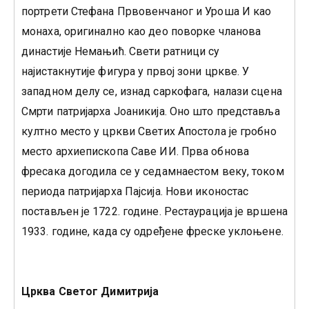
портрети Стефана Првовенчаног и Уроша И као
монаха, оригинално као део поворке чланова
династије Немањић. Свети ратници су
најистакнутије фигура у првој зони цркве. У
западном делу се, изнад саркофага, налази сцена
Смрти патријарха Јоаникија. Оно што представља
култно место у цркви Светих Апостола је гробно
место архиепископа Саве ИИ. Прва обнова
фресака догодила се у седамнаестом веку, током
периода патријарха Пајсија. Нови иконостас
постављен је 1722. године. Рестаурација је вршена
1933. године, када су одређене фреске уклоњене.
Црква Светог Димитрија