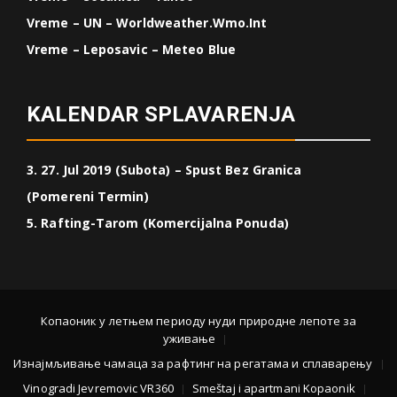
Vreme – UN – Worldweather.wmo.int
Vreme – Leposavic – Meteo Blue
KALENDAR SPLAVARENJA
3. 27. Jul 2019 (Subota) – Spust Bez Granica
(Pomereni Termin)
5. Rafting-Tarom (Komercijalna Ponuda)
Копаоник у летњем периоду нуди природне лепоте за
уживање
Изнајмљивање чамаца за рафтинг на регатама и сплаварењу
Vinogradi Jevremovic VR360
Smeštaj i apartmani Kopaonik