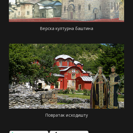
Верска културна баштина
Повратак исходишту