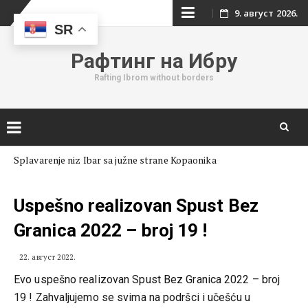
Skip
9. август 2026.
SR
to
Рафтинг на Ибру
content
Rafting Ibrom without borders
Skip
Splavarenje niz Ibar sa južne strane Kopaonika
to
content
Uspešno realizovan Spust Bez
Granica 2022 – broj 19 !
22. август 2022.
Evo uspešno realizovan Spust Bez Granica 2022 – broj
19 ! Zahvaljujemo se svima na podršci i učešću u