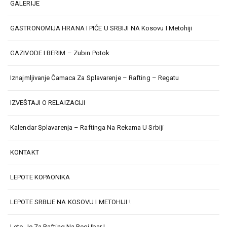
GALERIJE
GASTRONOMIJA HRANA I PIĆE U SRBIJI NA Kosovu I Metohiji
GAZIVODE I BERIM – Zubin Potok
Iznajmljivanje Čamaca Za Splavarenje – Rafting – Regatu
IZVEŠTAJI O RELAIZACIJI
Kalendar Splavarenja – Raftinga Na Rekama U Srbiji
KONTAKT
LEPOTE KOPAONIKA
LEPOTE SRBIJE NA KOSOVU I METOHIJI !
Leto Je Za Rafting Na Reci Ibar !