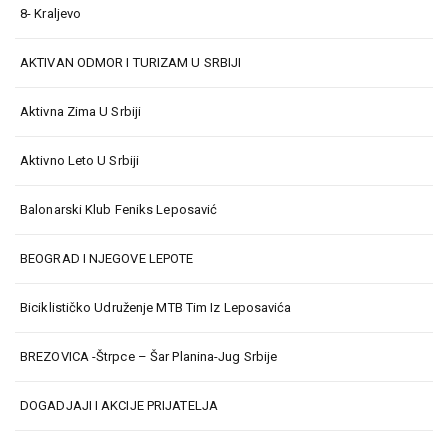
8- Kraljevo
AKTIVAN ODMOR I TURIZAM U SRBIJI
Aktivna Zima U Srbiji
Aktivno Leto U Srbiji
Balonarski Klub Feniks Leposavić
BEOGRAD I NJEGOVE LEPOTE
Biciklističko Udruženje MTB Tim Iz Leposavića
BREZOVICA -Štrpce – Šar Planina-Jug Srbije
DOGADJAJI I AKCIJE PRIJATELJA