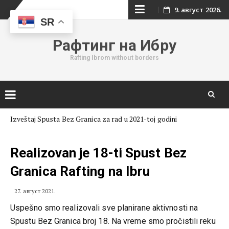
Skip
9. август 2026.
SR
to
Рафтинг на Ибру
content
Rafting Ibrom without borders
Skip
Izveštaj Spusta Bez Granica za rad u 2021-toj godini
to
content
Realizovan je 18-ti Spust Bez
Granica Rafting na Ibru
27. август 2021.
Uspešno smo realizovali sve planirane aktivnosti na
Spustu Bez Granica broj 18. Na vreme smo pročistili reku