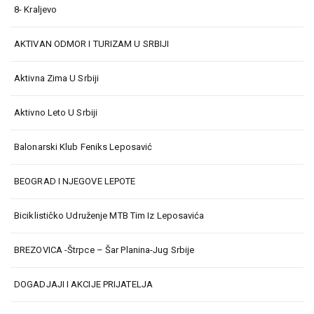
8- Kraljevo
AKTIVAN ODMOR I TURIZAM U SRBIJI
Aktivna Zima U Srbiji
Aktivno Leto U Srbiji
Balonarski Klub Feniks Leposavić
BEOGRAD I NJEGOVE LEPOTE
Biciklističko Udruženje MTB Tim Iz Leposavića
BREZOVICA -Štrpce – Šar Planina-Jug Srbije
DOGADJAJI I AKCIJE PRIJATELJA