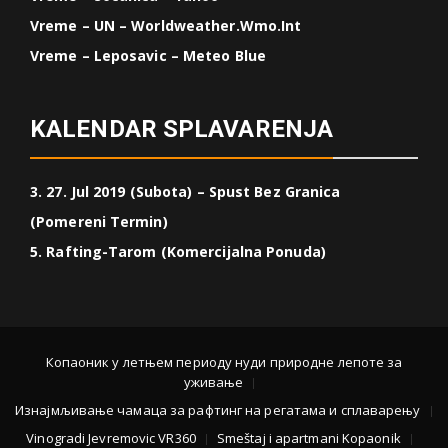
Vreme – UN – Worldweather.wmo.int
Vreme – Leposavic – Meteo Blue
KALENDAR SPLAVARENJA
3. 27. Jul 2019 (Subota) – Spust Bez Granica
(Pomereni Termin)
5. Rafting-Tarom (Komercijalna Ponuda)
Копаоник у летњем периоду нуди природне лепоте за
уживање
Изнајмљивање чамаца за рафтинг на регатама и сплаварењу
Vinogradi Jevremovic VR360
Smeštaj i apartmani Kopaonik