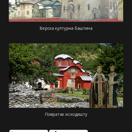
Верска културна баштина
Повратак исходишту