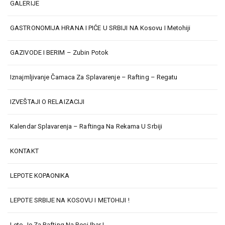
GALERIJE
GASTRONOMIJA HRANA I PIĆE U SRBIJI NA Kosovu I Metohiji
GAZIVODE I BERIM – Zubin Potok
Iznajmljivanje Čamaca Za Splavarenje – Rafting – Regatu
IZVEŠTAJI O RELAIZACIJI
Kalendar Splavarenja – Raftinga Na Rekama U Srbiji
KONTAKT
LEPOTE KOPAONIKA
LEPOTE SRBIJE NA KOSOVU I METOHIJI !
Leto Je Za Rafting Na Reci Ibar !