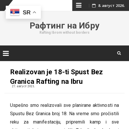
Skip
8. август 2026.
SR
to
Рафтинг на Ибру
content
Rafting Ibrom without borders
Skip
to
Realizovan je 18-ti Spust Bez
content
Granica Rafting na Ibru
27. август 2021.
Uspešno smo realizovali sve planirane aktivnosti na
Spustu Bez Granica broj 18. Na vreme smo pročistili
reku za manifestaciju, pripremili kamp i sve