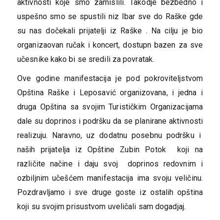
aktivnosti koje smo zamislili. Takodje bezbedno i
uspešno smo se spustili niz Ibar sve do Raške gde
su nas dočekali prijatelji iz Raške . Na cilju je bio
organizaovan ručak i koncert, dostupn bazen za sve
učesnike kako bi se sredili za povratak.
Ove godine manifestacija je pod pokroviteljstvom
Opština Raške i Leposavić organizovana, i jedna i
druga Opština sa svojim Turističkim Organizacijama
dale su doprinos i podršku da se planirane aktivnosti
realizuju. Naravno, uz dodatnu posebnu podršku i
naših prijatelja iz Opštine Zubin Potok koji na
različite načine i daju svoj doprinos redovnim i
ozbiljnim učešćem manifestacija ima svoju veličinu.
Pozdravljamo i sve druge goste iz ostalih opština
koji su svojim prisustvom uveličali sam dogadjaj.