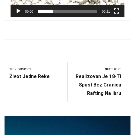
00:00
00:21
Кретање
чланка
PREVIOUS POST
NEXT POST
Previous
Next
Život Jedne Reke
Realizovan Je 18-Ti
Post:
Post:
Spust Bez Granica
Rafting Na Ibru