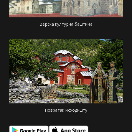
Верска културна баштина
Повратак исходишту