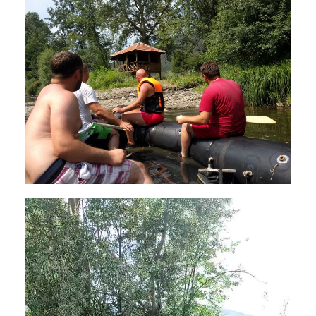
Прегледач
видео
записа