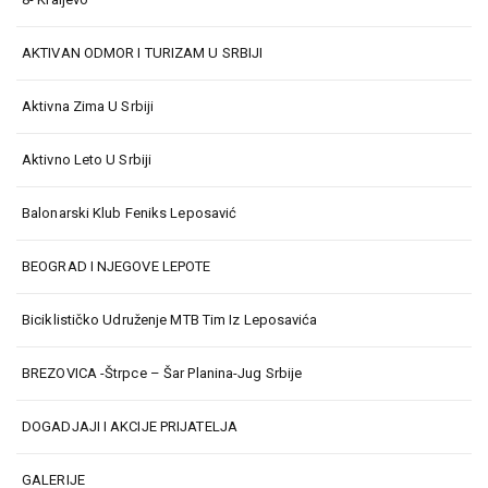
AKTIVAN ODMOR I TURIZAM U SRBIJI
Aktivna Zima U Srbiji
Aktivno Leto U Srbiji
Balonarski Klub Feniks Leposavić
BEOGRAD I NJEGOVE LEPOTE
Biciklističko Udruženje MTB Tim Iz Leposavića
BREZOVICA -Štrpce – Šar Planina-Jug Srbije
DOGADJAJI I AKCIJE PRIJATELJA
GALERIJE