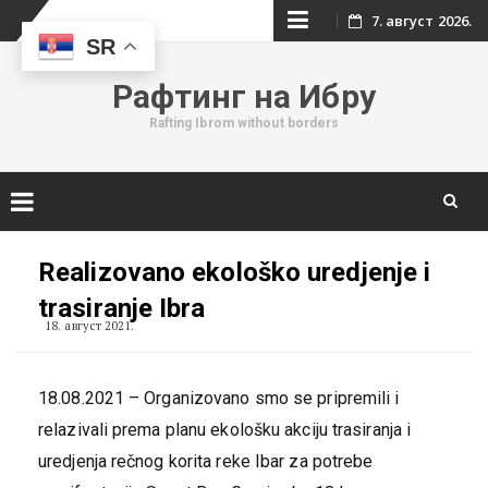
Skip
7. август 2026.
SR
to
Рафтинг на Ибру
content
Rafting Ibrom without borders
Skip
to
Realizovano ekološko uredjenje i
content
trasiranje Ibra
18. август 2021.
18.08.2021 – Organizovano smo se pripremili i
relazivali prema planu ekološku akciju trasiranja i
uredjenja rečnog korita reke Ibar za potrebe