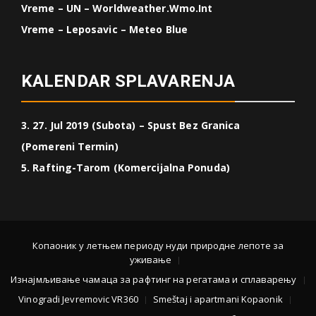
Vreme – UN – Worldweather.wmo.int
Vreme – Leposavic – Meteo Blue
KALENDAR SPLAVARENJA
3. 27. Jul 2019 (Subota) – Spust Bez Granica
(Pomereni Termin)
5. Rafting-Tarom (Komercijalna Ponuda)
Копаоник у летњем периоду нуди природне лепоте за
уживање
Изнајмљивање чамаца за рафтинг на регатама и сплаварењу
Vinogradi Jevremovic VR360
Smeštaj i apartmani Kopaonik