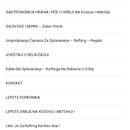
GASTRONOMIJA HRANA I PIĆE U SRBIJI NA Kosovu I Metohiji
GAZIVODE I BERIM – Zubin Potok
Iznajmljivanje Čamaca Za Splavarenje – Rafting – Regatu
IZVEŠTAJI O RELAIZACIJI
Kalendar Splavarenja – Raftinga Na Rekama U Srbiji
KONTAKT
LEPOTE KOPAONIKA
LEPOTE SRBIJE NA KOSOVU I METOHIJI !
Leto Je Za Rafting Na Reci Ibar !