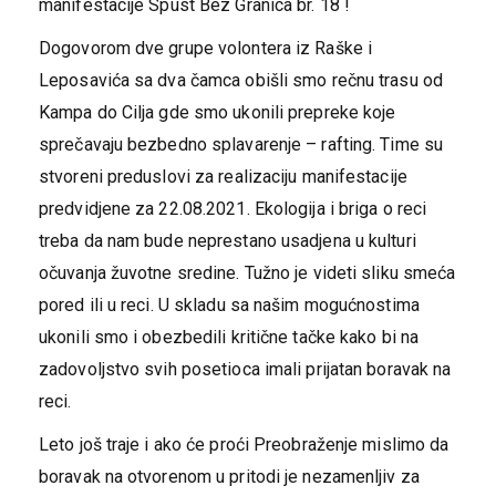
manifestacije Spust Bez Granica br. 18 !
Dogovorom dve grupe volontera iz Raške i
Leposavića sa dva čamca obišli smo rečnu trasu od
Kampa do Cilja gde smo ukonili prepreke koje
sprečavaju bezbedno splavarenje – rafting. Time su
stvoreni preduslovi za realizaciju manifestacije
predvidjene za 22.08.2021. Ekologija i briga o reci
treba da nam bude neprestano usadjena u kulturi
očuvanja žuvotne sredine. Tužno je videti sliku smeća
pored ili u reci. U skladu sa našim mogućnostima
ukonili smo i obezbedili kritične tačke kako bi na
zadovoljstvo svih posetioca imali prijatan boravak na
reci.
Leto još traje i ako će proći Preobraženje mislimo da
boravak na otvorenom u pritodi je nezamenljiv za