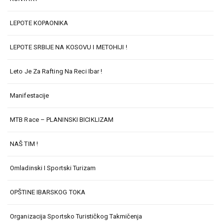
LEPOTE KOPAONIKA
LEPOTE SRBIJE NA KOSOVU I METOHIJI !
Leto Je Za Rafting Na Reci Ibar !
Manifestacije
MTB Race – PLANINSKI BICIKLIZAM
NAŠ TIM !
Omladinski I Sportski Turizam
OPŠTINE IBARSKOG TOKA
Organizacija Sportsko Turističkog Takmičenja