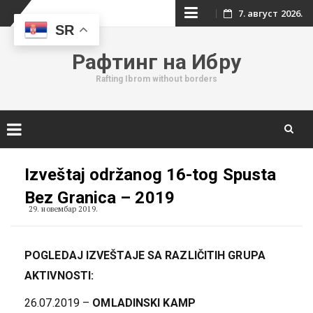
Skip
7. август 2026.
SR
to
Рафтинг на Ибру
content
Rafting Ibrom without borders
Skip
to
Izveštaj održanog 16-tog Spusta
content
Bez Granica – 2019
29. новембар 2019.
POGLEDAJ IZVEŠTAJE SA RAZLIČITIH GRUPA
AKTIVNOSTI:
26.07.2019 –
OMLADINSKI KAMP