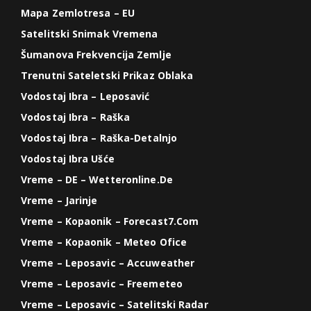
Mapa Zemlotresa – EU
Satelitski Snimak Vremena
Šumanova Frekvencija Zemlje
Trenutni Sateletski Prikaz Oblaka
Vodostaj Ibra – Leposavić
Vodostaj Ibra – Raška
Vodostaj Ibra – Raška-Detalnjo
Vodostaj Ibra Ušće
Vreme – DE – Wetteronline.de
Vreme – Jarinje
Vreme – Kopaonik – Forecast7.com
Vreme – Kopaonik – Meteo Ofice
Vreme – Leposavic – Accuweather
Vreme – Leposavic – Freemeteo
Vreme – Leposavic – Satelitski Radar