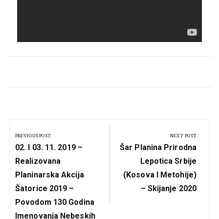
Кретање
чланка
PREVIOUS POST
NEXT POST
Previous
Next
02. I 03. 11. 2019 –
Šar Planina Prirodna
Post:
Post:
Realizovana
Lepotica Srbije
Planinarska Akcija
(Kosova I Metohije)
Šatorice 2019 –
– Skijanje 2020
Povodom 130 Godina
Imenovanja Nebeskih