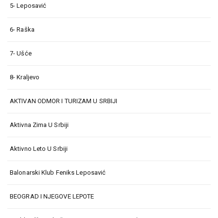
5- Leposavić
6- Raška
7- Ušće
8- Kraljevo
AKTIVAN ODMOR I TURIZAM U SRBIJI
Aktivna Zima U Srbiji
Aktivno Leto U Srbiji
Balonarski Klub Feniks Leposavić
BEOGRAD I NJEGOVE LEPOTE