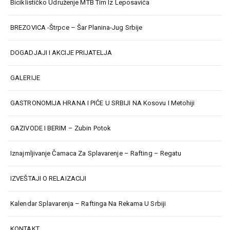
Biciklističko Udruženje MTB Tim Iz Leposavića
BREZOVICA -Štrpce – Šar Planina-Jug Srbije
DOGADJAJI I AKCIJE PRIJATELJA
GALERIJE
GASTRONOMIJA HRANA I PIĆE U SRBIJI NA Kosovu I Metohiji
GAZIVODE I BERIM – Zubin Potok
Iznajmljivanje Čamaca Za Splavarenje – Rafting – Regatu
IZVEŠTAJI O RELAIZACIJI
Kalendar Splavarenja – Raftinga Na Rekama U Srbiji
KONTAKT