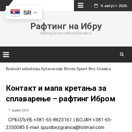
Skip
9. август 2026.
SR
to
Рафтинг на Ибру
content
Rafting Ibrom without borders
Skip
Kontakt udruženja Splavarenje Ibrom Spust Bez Granica
to
content
Контакт и мапа кретања за
сплаварење – рафтинг Ибром
7. април 2015.
СРБОЉУБ +381-65-8623161 | БОЈАН +381-65-
2350085 E-mail
spustbezgranica@hotmail.com