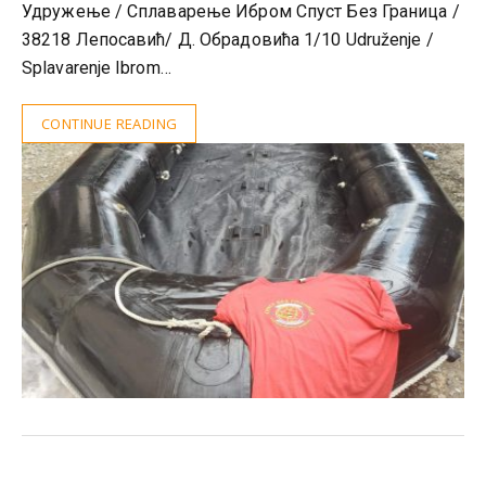
Удружење / Сплаварење Ибром Спуст Без Граница /
38218 Лепосавић/ Д. Обрадовића 1/10 Udruženje /
Splavarenje Ibrom…
CONTINUE READING