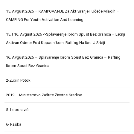
15. Avgust 2026 – KAMPOVANJE Za Aktiviranje I Učeće Mladih –
CAMPING For Youth Activation And Learning
15. I 16. Avgust 2026 ->Splavarenje Ibrom Spust Bez Granica – Letnji
Aktivan Odmor Pod Kopaonikom: Rafting Na Ibru U Srbiji
16. Avgust 2026 – Splavarenje Ibrom Spust Bez Granica – Rafting
Ibrom Spust Bez Granica
2-Zubin Potok
2019 – Ministarstvo Zaštite Životne Sredine
5- Leposavić
6- Raška