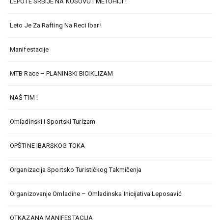
LEPOTE SRBIJE NA KOSOVU I METOHIJI !
Leto Je Za Rafting Na Reci Ibar !
Manifestacije
MTB Race – PLANINSKI BICIKLIZAM
NAŠ TIM !
Omladinski I Sportski Turizam
OPŠTINE IBARSKOG TOKA
Organizacija Sportsko Turističkog Takmičenja
Organizovanje Omladine – Omladinska Inicijativa Leposavić
OTKAZANA MANIFESTACIJA