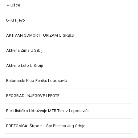
7- Ušće
8- Kraljevo
AKTIVAN ODMOR I TURIZAM U SRBIJI
Aktivna Zima U Srbiji
Aktivno Leto U Srbiji
Balonarski Klub Feniks Leposavić
BEOGRAD I NJEGOVE LEPOTE
Biciklističko Udruženje MTB Tim Iz Leposavića
BREZOVICA -Štrpce – Šar Planina-Jug Srbije