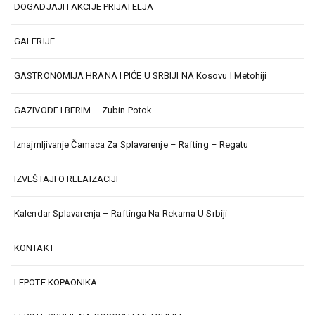
DOGADJAJI I AKCIJE PRIJATELJA
GALERIJE
GASTRONOMIJA HRANA I PIĆE U SRBIJI NA Kosovu I Metohiji
GAZIVODE I BERIM – Zubin Potok
Iznajmljivanje Čamaca Za Splavarenje – Rafting – Regatu
IZVEŠTAJI O RELAIZACIJI
Kalendar Splavarenja – Raftinga Na Rekama U Srbiji
KONTAKT
LEPOTE KOPAONIKA