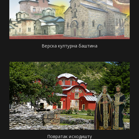
Верска културна баштина
Повратак исходишту