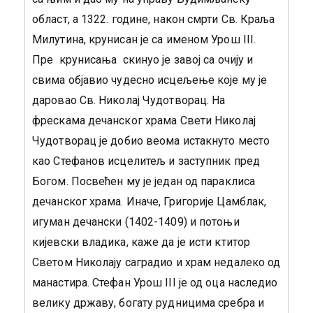
област, а 1322. године, након смрти Св. Краља
Милутина, крунисан је са именом Урош III.
Пре крунисања скинуо је завој са очију и
свима објавио чудесно исцељење које му је
даровао Св. Николај Чудотворац. На
фрескама дечанског храма Свети Николај
Чудотворац је добио веома истакнуто место
као Стефанов исцелитељ и заступник пред
Богом. Посвећен му је један од параклиса
дечанског храма. Иначе, Григорије Цамблак,
игуман дечански (1402-1409) и потоњи
кијевски владика, каже да је исти ктитор
Светом Николају саградио и храм недалеко од
манастира. Стефан Урош III је од оца наследио
велику државу, богату рудницима сребра и