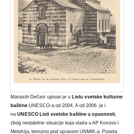
Manastir Dečani upisan je u
Listu svetske kulturne
baštine
UNESCO-a od 2004. A od 2006. je i
na
UNESCO List
i
svetske baštine u opasnosti
,
zbog nestabilne situacije koja vlada u AP Kosovo i
Metohija, trenutno pod upravom UNMIK-a. Poseta