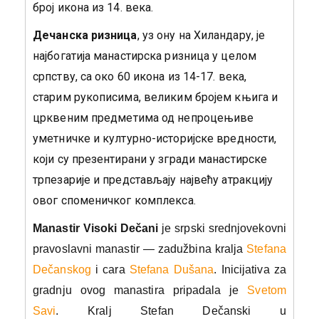
број икона из 14. века.
Дечанска ризница
, уз ону на Хиландару, је
најбогатија манастирска ризница у целом
српству, са око 60 икона из 14-17. века,
старим рукописима, великим бројем књига и
црквеним предметима од непроцењиве
уметничке и културно-историјске вредности,
који су презентирани у згради манастирске
трпезарије и представљају највећу атракцију
овог споменичког комплекса.
Manastir Visoki Dečani
je srpski srednjovekovni
pravoslavni manastir — zadužbina kralja
Stefana
Dečanskog
i cara
Stefana Dušana
. Inicijativa za
gradnju ovog manastira pripadala je
Svetom
Savi
. Kralj Stefan Dečanski u