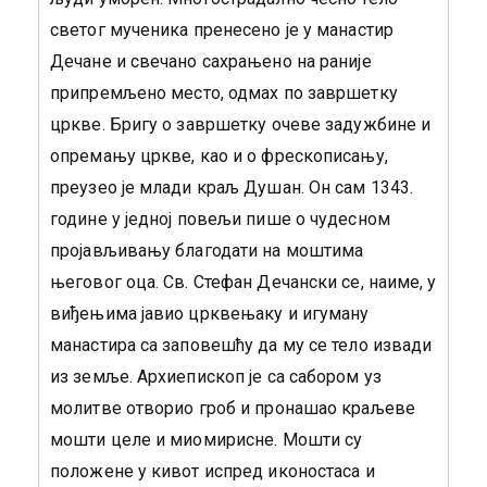
светог мученика пренесено је у манастир
Дечане и свечано сахрањено на раније
припремљено место, одмах по завршетку
цркве. Бригу о завршетку очеве задужбине и
опремању цркве, као и о фрескописању,
преузео је млади краљ Душан. Он сам 1343.
године у једној повељи пише о чудесном
пројављивању благодати на моштима
његовог оца. Св. Стефан Дечански се, наиме, у
виђењима јавио црквењаку и игуману
манастира са заповешћу да му се тело извади
из земље. Архиепископ је са сабором уз
молитве отворио гроб и пронашао краљеве
мошти целе и миомирисне. Мошти су
положене у кивот испред иконостаса и