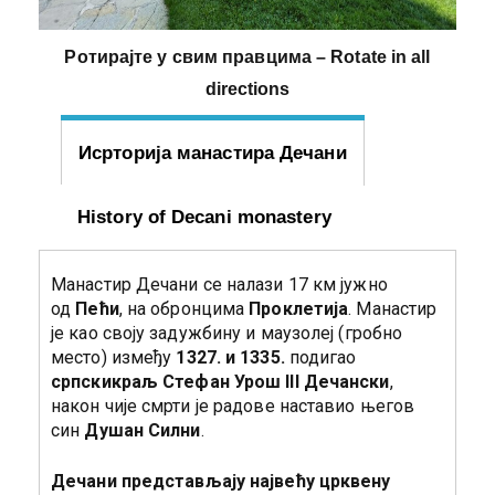
Ротирајте у свим правцима – Rotate in all
directions
Исрторија манастира Дечани
History of Decani monastery
Манастир Дечани се налази 17 км јужно
од
Пећи
, на обронцима
Проклетија
. Манастир
је као своју задужбину и маузолеј (гробно
место) између
1327. и 1335.
подигао
српски
краљ Стефан Урош
III
Дечански
,
након чије смрти је радове наставио његов
син
Душан Силни
.
Дечани представљају највећу црквену