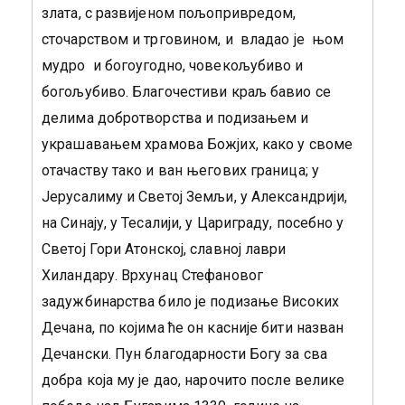
злата, с развијеном пољопривредом,
сточарством и трговином, и владао је њом
мудро и богоугодно, човекољубиво и
богољубиво. Благочестиви краљ бавио се
делима добротворства и подизањем и
украшавањем храмова Божјих, како у своме
отачаству тако и ван његових граница; у
Јерусалиму и Светој Земљи, у Александрији,
на Синају, у Тесалији, у Цариграду, посебно у
Светој Гори Атонској, славној лаври
Хиландару. Врхунац Стефановог
задужбинарства било је подизање Високих
Дечана, по којима ће он касније бити назван
Дечански. Пун благодарности Богу за сва
добра која му је дао, нарочито после велике