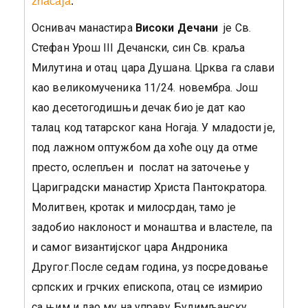
značaja
.
Оснивач манастира
Високи Дечани
је Св.
Стефан Урош III Дечански, син Св. краља
Милутина и отац цара Душана. Црква га слави
као великомученика 11/24. новембра. Још
као десетогодишњи дечак био је дат као
талац код татарског кана Ногаја. У младости је,
под лажном оптужбом да хоће оцу да отме
престо, ослепљен и послат на заточење у
Цариградски манастир Христа Пантократора.
Молитвен, кротак и милосрдан, тамо је
задобио наклоност и монаштва и властеле, па
и самог византијског цара Андроника
Другог.После седам година, уз посредовање
српских и грчких епископа, отац се измирио
са њим и дао му на управу Будимљанску