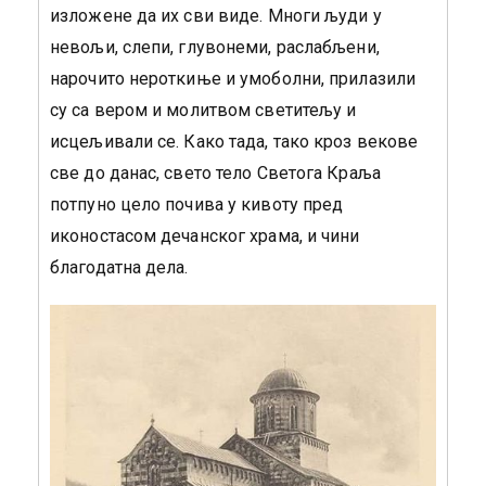
изложене да их сви виде. Многи људи у
невољи, слепи, глувонеми, раслабљени,
нарочито нероткиње и умоболни, прилазили
су са вером и молитвом светитељу и
исцељивали се. Како тада, тако кроз векове
све до данас, свето тело Светога Краља
потпуно цело почива у кивоту пред
иконостасом дечанског храма, и чини
благодатна дела.