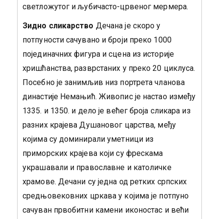
светложутог и љубичасто-црвеног мермера.
Зидно сликарство
Дечана је скоро у
потпуности сачувано и броји преко 1000
појединачних фигура и сцена из историје
хришћанства, разврстаних у преко 20 циклуса.
Посебно је занимљив низ портрета чланова
династије Немањић. Живопис је настао између
1335. и 1350. и дело је већег броја сликара из
разних крајева Душановог царства, међу
којима су доминирали уметници из
приморских крајева који су фрескама
украшавали и православне и католичке
храмове. Дечани су једна од ретких српских
средњовековних цркава у којима је потпуно
сачуван првобитни камени иконостас и већи