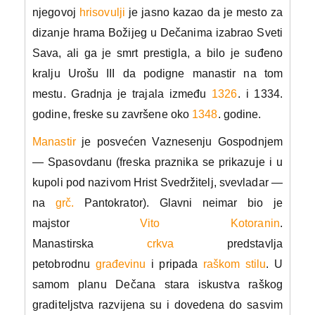
njegovoj
hrisovulji
je jasno kazao da je mesto za
dizanje hrama Božijeg u Dečanima izabrao Sveti
Sava, ali ga je smrt prestigla, a bilo je suđeno
kralju Urošu III da podigne manastir na tom
mestu. Gradnja je trajala između
1326
. i 1334.
godine, freske su završene oko
1348
. godine.
Manastir
je posvećen Vaznesenju Gospodnjem
— Spasovdanu (freska praznika se prikazuje i u
kupoli pod nazivom Hrist Svedržitelj, svevladar —
na
grč.
Pantokrator). Glavni neimar bio je
majstor
Vito Kotoranin
.
Manastirska
crkva
predstavlja
petobrodnu
građevinu
i pripada
raškom stilu
. U
samom planu Dečana stara iskustva raškog
graditeljstva razvijena su i dovedena do sasvim