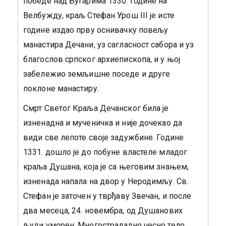
победе над Бугарима 1330. године на
Велбужду, краљ Стефан Урош III је исте
године издао прву оснивачку повељу
манастира Дечани, уз сагласност сабора и уз
благослов српског архиепископа, и у њој
забележио земљишне поседе и друге
поклоне манастиру.
Смрт Светог Краља Дечанског била је
изненадна и мученичка и није дочекао да
види све лепоте своје задужбине. Године
1331. дошло је до побуне властеле младог
краља Душана, која је са његовим знањем,
изненада напала на двор у Неродимљу. Св.
Стефан је заточен у тврђаву Звечан, и после
два месеца, 24. новембра, од Душанових
људи уморен. Многострадално чесно тело