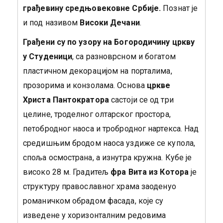
грађевину средњовековне Србије.
Познат је
и под називом
Високи Дечани
.
Грађени су по узору на Богородичину цркву
у Студеници
, са разноврсном и богатом
пластичном декорацијом на порталима,
прозорима и конзолама. Основа
цркве
Христа Пантократора
састоји се од три
целине, троделног олтарског простора,
петобродног наоса и тробродног нартекса. Над
средишњим бродом наоса уздиже се купола,
споља осмострана, а изнутра кружна. Кубе је
високо 28 м. Градитељ
фра Вита из Котора
је
структуру православног храма заоденуо
романичком обрадом фасада, које су
изведене у хоризонталним редовима