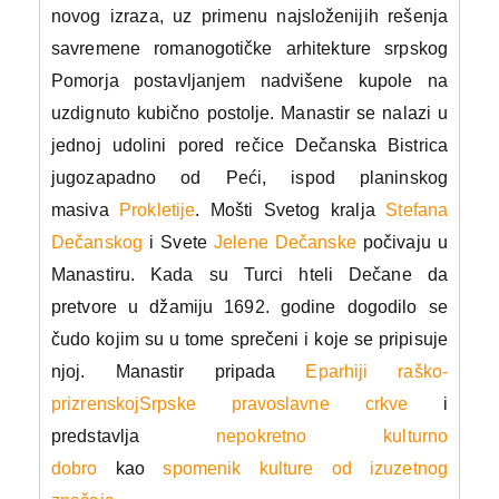
novog izraza, uz primenu najsloženijih rešenja
savremene romanogotičke arhitekture srpskog
Pomorja postavljanjem nadvišene kupole na
uzdignuto kubično postolje. Manastir se nalazi u
jednoj udolini pored rečice Dečanska Bistrica
jugozapadno od Peći, ispod planinskog
masiva
Prokletije
. Mošti Svetog kralja
Stefana
Dečanskog
i Svete
Jelene Dečanske
počivaju u
Manastiru. Kada su Turci hteli Dečane da
pretvore u džamiju 1692. godine dogodilo se
čudo kojim su u tome sprečeni i koje se pripisuje
njoj. Manastir pripada
Eparhiji raško-
prizrenskoj
Srpske pravoslavne crkve
i
predstavlja
nepokretno kulturno
dobro
kao
spomenik kulture od izuzetnog