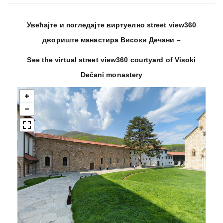
Увећајте и погледајте виртуелно street view360
двориште манастира Високи Дечани
–
See the virtual street view360 courtyard of Visoki
Dečani monastery