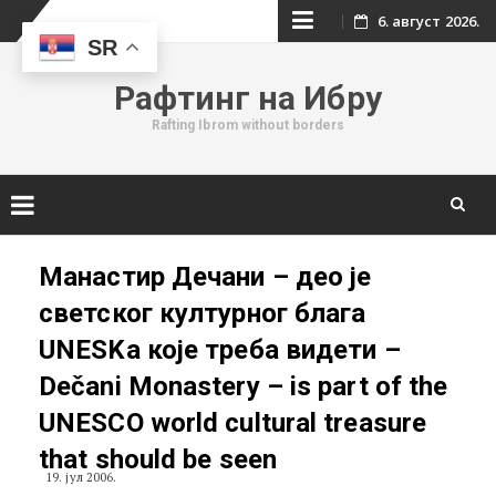
Skip
6. август 2026.
SR
to
Рафтинг на Ибру
content
Rafting Ibrom without borders
Skip
to
Манастир Дечани – део је
content
светског културног блага
UNESKа које треба видети –
Dečani Monastery – is part of the
UNESCO world cultural treasure
that should be seen
19. јул 2006.