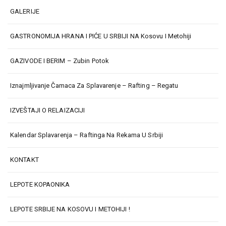
GALERIJE
GASTRONOMIJA HRANA I PIĆE U SRBIJI NA Kosovu I Metohiji
GAZIVODE I BERIM – Zubin Potok
Iznajmljivanje Čamaca Za Splavarenje – Rafting – Regatu
IZVEŠTAJI O RELAIZACIJI
Kalendar Splavarenja – Raftinga Na Rekama U Srbiji
KONTAKT
LEPOTE KOPAONIKA
LEPOTE SRBIJE NA KOSOVU I METOHIJI !