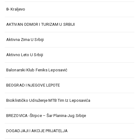
8- Kraljevo
AKTIVAN ODMOR I TURIZAM U SRBIJI
Aktivna Zima U Srbiji
Aktivno Leto U Srbiji
Balonarski Klub Feniks Leposavić
BEOGRAD I NJEGOVE LEPOTE
Biciklističko Udruženje MTB Tim Iz Leposavića
BREZOVICA -Štrpce – Šar Planina-Jug Srbije
DOGADJAJI I AKCIJE PRIJATELJA