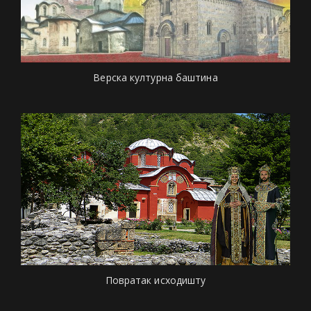
Верска културна баштина
Повратак исходишту