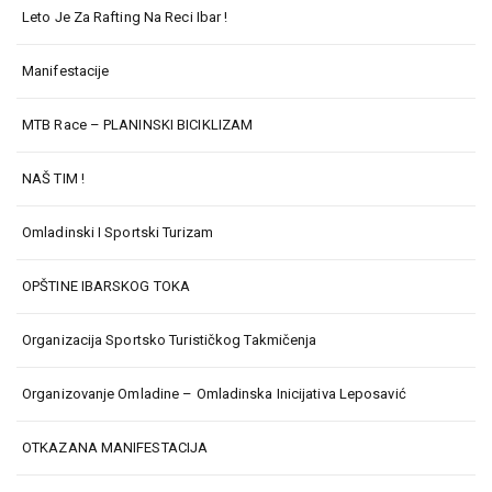
Leto Je Za Rafting Na Reci Ibar !
Manifestacije
MTB Race – PLANINSKI BICIKLIZAM
NAŠ TIM !
Omladinski I Sportski Turizam
OPŠTINE IBARSKOG TOKA
Organizacija Sportsko Turističkog Takmičenja
Organizovanje Omladine – Omladinska Inicijativa Leposavić
OTKAZANA MANIFESTACIJA