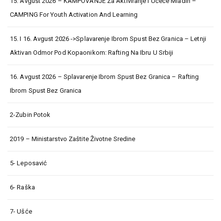
15. Avgust 2026 – KAMPOVANJE Za Aktiviranje I Učeće Mladih –
CAMPING For Youth Activation And Learning
15. I 16. Avgust 2026 ->Splavarenje Ibrom Spust Bez Granica – Letnji
Aktivan Odmor Pod Kopaonikom: Rafting Na Ibru U Srbiji
16. Avgust 2026 – Splavarenje Ibrom Spust Bez Granica – Rafting
Ibrom Spust Bez Granica
2-Zubin Potok
2019 – Ministarstvo Zaštite Životne Sredine
5- Leposavić
6- Raška
7- Ušće