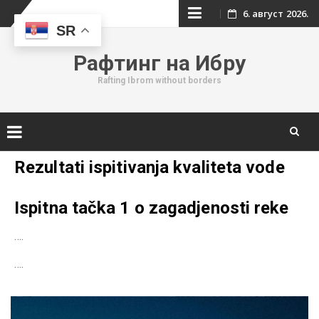
Skip
6. август 2026.
SR
to
Рафтинг на Ибру
content
Rafting Ibrom without borders
Skip
Rezultati ispitivanja kvaliteta vode
to
content
Ispitna tačka 1 o zagadjenosti reke
….
….