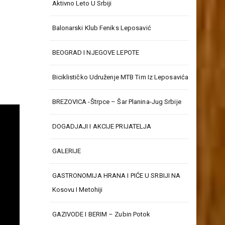
Aktivno Leto U Srbiji
Balonarski Klub Feniks Leposavić
BEOGRAD I NJEGOVE LEPOTE
Biciklističko Udruženje MTB Tim Iz Leposavića
BREZOVICA -Štrpce – Šar Planina-Jug Srbije
DOGADJAJI I AKCIJE PRIJATELJA
GALERIJE
GASTRONOMIJA HRANA I PIĆE U SRBIJI NA
Kosovu I Metohiji
GAZIVODE I BERIM – Zubin Potok