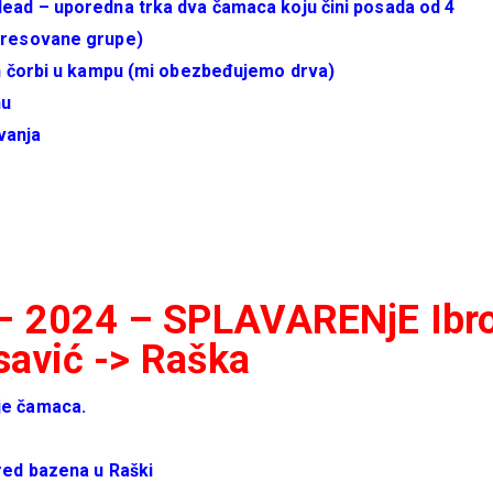
Head – uporedna trka dva čamaca koju čini posada od 4
teresovane grupe)
jih čorbi u kampu (mi obezbeđujemo drva)
nu
vanja
 – 2024 – SPLAVARENjE Ib
savić -> Raška
je čamaca.
red bazena u Raški