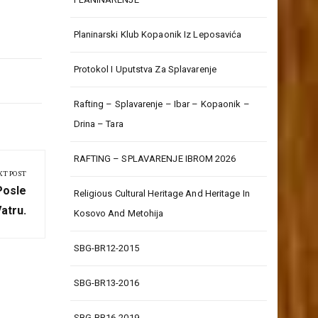
k
k
Planinarski Klub Kopaonik Iz Leposavića
Protokol I Uputstva Za Splavarenje
Rafting – Splavarenje – Ibar – Kopaonik –
Drina – Tara
RAFTING – SPLAVARENJE IBROM 2026
XT POST
Posle
Religious Cultural Heritage And Heritage In
atru.
Kosovo And Metohija
SBG-BR12-2015
SBG-BR13-2016
SBG-BR16-2019