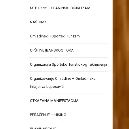
k
MTB Race – PLANINSKI BICIKLIZAM
k
k
NAŠ TIM !
k
k
Omladinski I Sportski Turizam
k
k
OPŠTINE IBARSKOG TOKA
k
Organizacija Sportsko Turističkog Takmičenja
k
k
Organizovanje Omladine – Omladinska
k
Inicijativa Leposavić
k
k
OTKAZANA MANIFESTACIJA
k
PEŠAČENJE – HIKING
k
k
PLANINARENJE