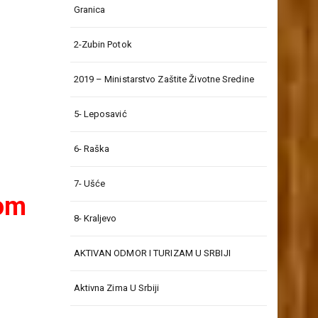
Granica
2-Zubin Potok
2019 – Ministarstvo Zaštite Životne Sredine
5- Leposavić
6- Raška
7- Ušće
rom
8- Kraljevo
AKTIVAN ODMOR I TURIZAM U SRBIJI
Aktivna Zima U Srbiji