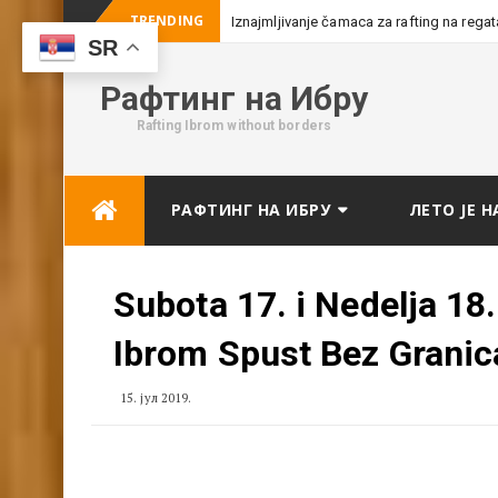
TRENDING
Iznajmljivanje čamaca za rafting na rega
SR
Рафтинг на Ибру
Rafting Ibrom without borders
Skip
РАФТИНГ НА ИБРУ
ЛЕТО ЈЕ Н
to
content
Subota 17. i Nedelja 18
Ibrom Spust Bez Granic
15. јул 2019.