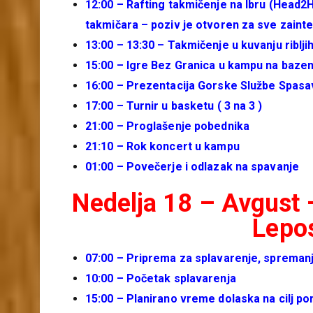
12:00 – Rafting takmičenje na Ibru (Head2
takmičara – poziv je otvoren za sve zain
13:00 – 13:30 – Takmičenje u kuvanju ribl
15:00 – Igre Bez Granica u kampu na baze
16:00 – Prezentacija Gorske Službe Spasa
17:00 – Turnir u basketu ( 3 na 3 )
21:00 – Proglašenje pobednika
21:10 – Rok koncert u kampu
01:00 – Povečerje i odlazak na spavanje
Nedelja 18 – Avgust
Lepo
07:00 – Priprema za splavarenje, spreman
10:00 – Početak splavarenja
15:00 – Planirano vreme dolaska na cilj po