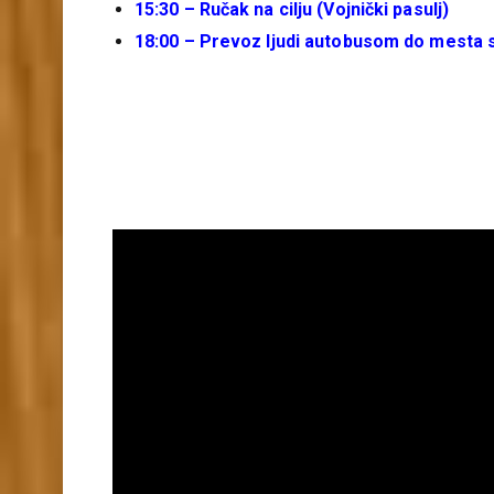
15:30 – Ručak na cilju (Vojnički pasulj)
18:00 – Prevoz ljudi autobusom do mesta s