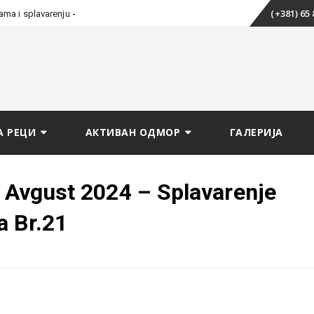
Skip
_
(+381) 65
tama i splavarenju
to
content
А РЕЦИ
АКТИВАН ОДМОР
ГАЛЕРИЈА
. Avgust 2024 – Splavarenje
a Br.21