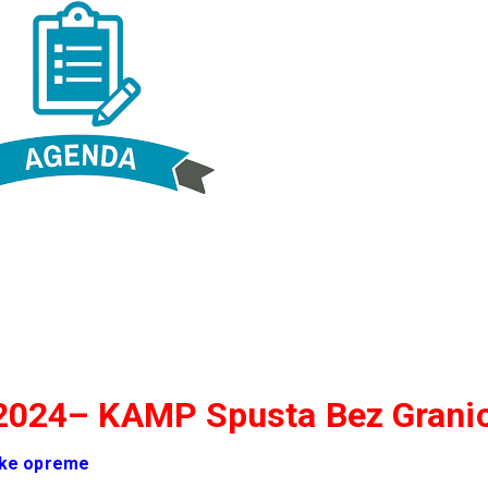
g – Splavarenje Ibrom Spust
ranica Opstina Leposavic
 postenje program of events
ik omladinski kamp – Youth
Camp
 2024– KAMP Spusta Bez Grani
čke opreme