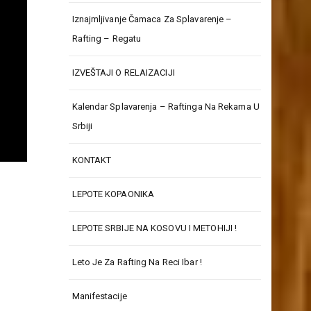
Iznajmljivanje Čamaca Za Splavarenje –
Rafting – Regatu
IZVEŠTAJI O RELAIZACIJI
Kalendar Splavarenja – Raftinga Na Rekama U
Srbiji
KONTAKT
k
LEPOTE KOPAONIKA
k
LEPOTE SRBIJE NA KOSOVU I METOHIJI !
k
k
Leto Je Za Rafting Na Reci Ibar !
k
k
Manifestacije