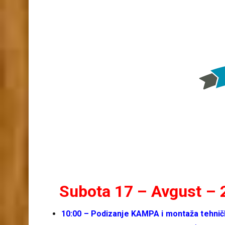
Raftin
Bez G
Ibarsko
Kopaon
Subota 17 – Avgust –
10:00 – Podizanje KAMPA i montaža tehni