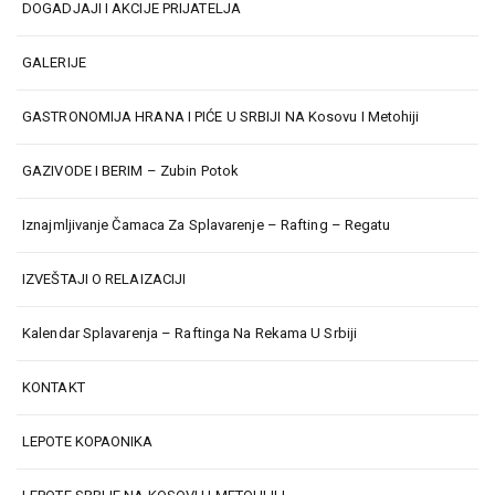
DOGADJAJI I AKCIJE PRIJATELJA
GALERIJE
GASTRONOMIJA HRANA I PIĆE U SRBIJI NA Kosovu I Metohiji
GAZIVODE I BERIM – Zubin Potok
Iznajmljivanje Čamaca Za Splavarenje – Rafting – Regatu
IZVEŠTAJI O RELAIZACIJI
Kalendar Splavarenja – Raftinga Na Rekama U Srbiji
KONTAKT
LEPOTE KOPAONIKA