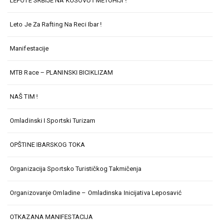
LEPOTE SRBIJE NA KOSOVU I METOHIJI !
Leto Je Za Rafting Na Reci Ibar !
Manifestacije
MTB Race – PLANINSKI BICIKLIZAM
NAŠ TIM !
Omladinski I Sportski Turizam
OPŠTINE IBARSKOG TOKA
Organizacija Sportsko Turističkog Takmičenja
Organizovanje Omladine – Omladinska Inicijativa Leposavić
OTKAZANA MANIFESTACIJA