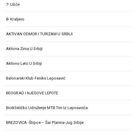
7- Ušće
8- Kraljevo
AKTIVAN ODMOR I TURIZAM U SRBIJI
Aktivna Zima U Srbiji
Aktivno Leto U Srbiji
Balonarski Klub Feniks Leposavić
BEOGRAD I NJEGOVE LEPOTE
Biciklističko Udruženje MTB Tim Iz Leposavića
BREZOVICA -Štrpce – Šar Planina-Jug Srbije