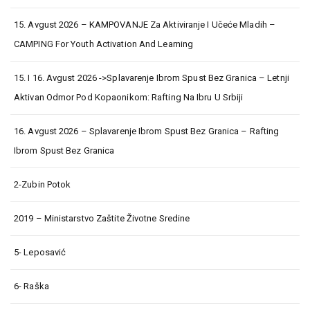
15. Avgust 2026 – KAMPOVANJE Za Aktiviranje I Učeće Mladih –
CAMPING For Youth Activation And Learning
15. I 16. Avgust 2026 ->Splavarenje Ibrom Spust Bez Granica – Letnji
Aktivan Odmor Pod Kopaonikom: Rafting Na Ibru U Srbiji
16. Avgust 2026 – Splavarenje Ibrom Spust Bez Granica – Rafting
Ibrom Spust Bez Granica
2-Zubin Potok
2019 – Ministarstvo Zaštite Životne Sredine
5- Leposavić
6- Raška