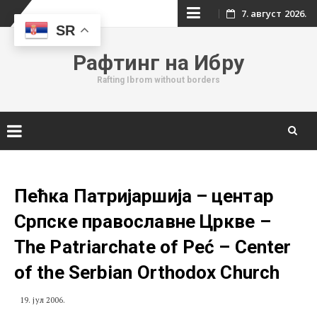
Skip
7. август 2026.
SR
to
Рафтинг на Ибру
content
Rafting Ibrom without borders
Skip
to
content
Пећка Патријаршија – центар
Српске православне Цркве –
The Patriarchate of Peć – Center
of the Serbian Orthodox Church
19. јул 2006.