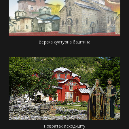
Верска културна баштина
Повратак исходишту