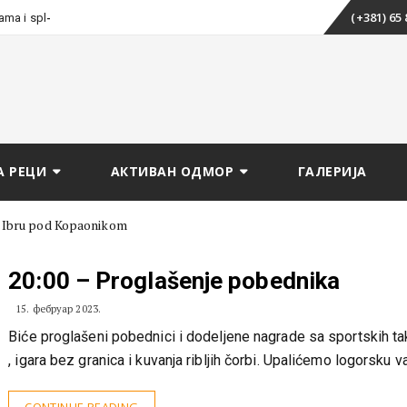
Skip
_
(+381) 65
tama i splavarenju
to
content
А РЕЦИ
АКТИВАН ОДМОР
ГАЛЕРИЈА
na Ibru pod Kopaonikom
20:00 – Proglašenje pobednika
15. фебруар 2023.
Biće proglašeni pobednici i dodeljene nagrade sa sportskih t
, igara bez granica i kuvanja ribljih čorbi. Upalićemo logorsku v