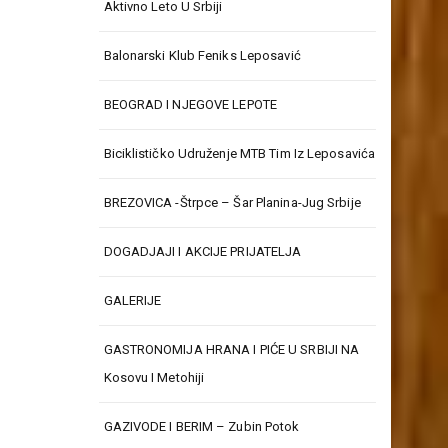
Aktivno Leto U Srbiji
Balonarski Klub Feniks Leposavić
BEOGRAD I NJEGOVE LEPOTE
Biciklističko Udruženje MTB Tim Iz Leposavića
BREZOVICA -Štrpce – Šar Planina-Jug Srbije
DOGADJAJI I AKCIJE PRIJATELJA
GALERIJE
GASTRONOMIJA HRANA I PIĆE U SRBIJI NA
Kosovu I Metohiji
GAZIVODE I BERIM – Zubin Potok