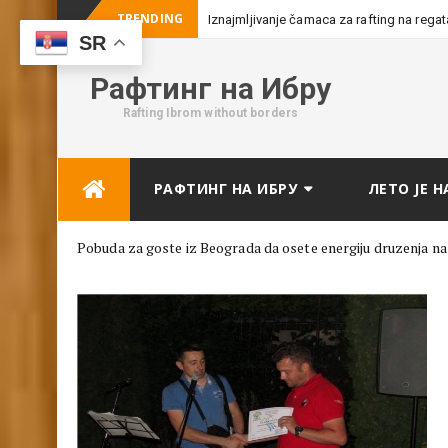
TRENDING
Iznajmljivanje čamaca za rafting na rega
SR
Рафтинг на Ибру
Rafting Ibrom without borders
Skip
РАФТИНГ НА ИБРУ
ЛЕТО ЈЕ Н
to
content
Pobuda za goste iz Beograda da osete energiju druzenja 