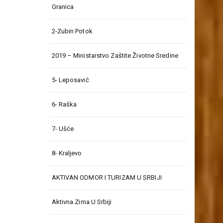
Granica
2-Zubin Potok
2019 – Ministarstvo Zaštite Životne Sredine
5- Leposavić
6- Raška
7- Ušće
8- Kraljevo
AKTIVAN ODMOR I TURIZAM U SRBIJI
Aktivna Zima U Srbiji