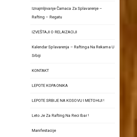
Iznajmljivanje Čamaca Za Splavarenje –
Rafting – Regatu
IZVEŠTAJI O RELAIZACIJI
Kalendar Splavarenja – Raftinga Na Rekama U
Srbiji
KONTAKT
LEPOTE KOPAONIKA
LEPOTE SRBIJE NA KOSOVU I METOHIJI !
Leto Je Za Rafting Na Reci Ibar !
Manifestacije