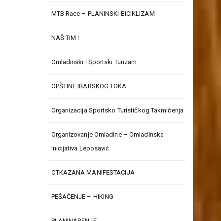
MTB Race – PLANINSKI BICIKLIZAM
NAŠ TIM !
Omladinski I Sportski Turizam
OPŠTINE IBARSKOG TOKA
Organizacija Sportsko Turističkog Takmičenja
Organizovanje Omladine – Omladinska
Inicijativa Leposavić
OTKAZANA MANIFESTACIJA
PEŠAČENJE – HIKING
PLANINARENJE