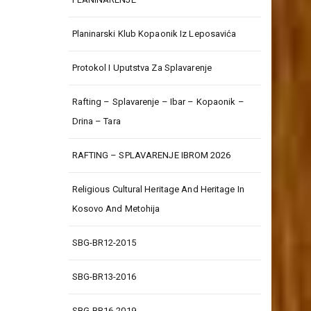
Planinarski Klub Kopaonik Iz Leposavića
Protokol I Uputstva Za Splavarenje
Rafting – Splavarenje – Ibar – Kopaonik –
Drina – Tara
RAFTING – SPLAVARENJE IBROM 2026
Religious Cultural Heritage And Heritage In
Kosovo And Metohija
SBG-BR12-2015
SBG-BR13-2016
SBG-BR16-2019