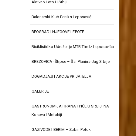
Aktivno Leto U Srbiji
Balonarski Klub Feniks Leposavić
BEOGRAD I NJEGOVE LEPOTE
Biciklističko Udruženje MTB Tim Iz Leposavića
BREZOVICA -Štrpce – Šar Planina-Jug Srbije
DOGADJAJI I AKCIJE PRIJATELJA
GALERIJE
GASTRONOMIJA HRANA I PIĆE U SRBIJI NA
Kosovu I Metohiji
GAZIVODE I BERIM – Zubin Potok