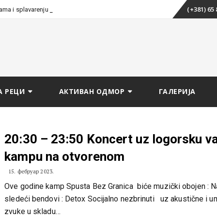
Skip
(+381) 65
tama i splavarenju
to
content
А РЕЦИ
АКТИВАН ОДМОР
ГАЛЕРИЈА
20:30 – 23:50 Koncert uz logorsku va
kampu na otvorenom
15. фебруар 2023.
Ove godine kamp Spusta Bez Granica biće muzički obojen : N
sledeći bendovi : Detox Socijalno nezbrinuti uz akustične i 
zvuke u skladu…