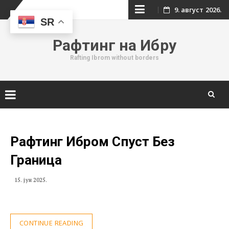
Skip
9. август 2026.
SR
to
Рафтинг на Ибру
content
Rafting Ibrom without borders
Skip
to
content
Рафтинг Ибром Спуст Без
Граница
15. јун 2025.
CONTINUE READING