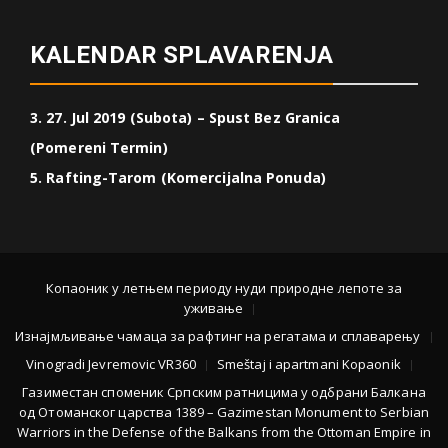
KALENDAR SPLAVARENJA
3. 27. Jul 2019 (Subota) – Spust Bez Granica
(Pomereni Termin)
5. Rafting-Tarom (Komercijalna Ponuda)
Копаоник у летњем периоду нуди природне лепоте за
уживање
Изнајмљивање чамаца за рафтинг на регатама и сплаварењу
Vinogradi Jevremovic VR360
Smeštaj i apartmani Kopaonik
Газиместан споменик Српским ратницима у одбрани Балкана
од Отоманског царства 1389 – Gazimestan Monument to Serbian
Warriors in the Defense of the Balkans from the Ottoman Empire in