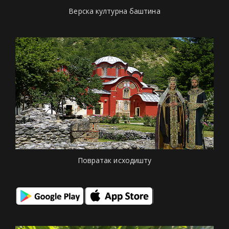
Верска културна баштина
Повратак исходишту