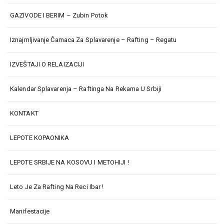
GAZIVODE I BERIM – Zubin Potok
Iznajmljivanje Čamaca Za Splavarenje – Rafting – Regatu
IZVEŠTAJI O RELAIZACIJI
Kalendar Splavarenja – Raftinga Na Rekama U Srbiji
KONTAKT
LEPOTE KOPAONIKA
LEPOTE SRBIJE NA KOSOVU I METOHIJI !
Leto Je Za Rafting Na Reci Ibar !
Manifestacije