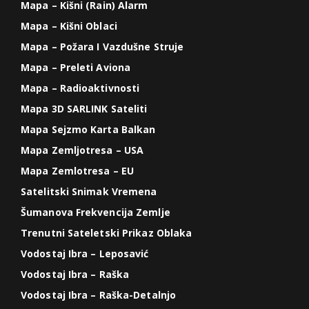
Mapa – Kišni (Rain) Alarm
Mapa – Kišni Oblaci
Mapa – Požara I Vazdušne Struje
Mapa – Preleti Aviona
Mapa – Radioaktivnosti
Mapa 3D SARLINK Sateliti
Mapa Sejzmo Karta Balkan
Mapa Zemljotresa – USA
Mapa Zemlotresa – EU
Satelitski Snimak Vremena
Šumanova Frekvencija Zemlje
Trenutni Sateletski Prikaz Oblaka
Vodostaj Ibra – Leposavić
Vodostaj Ibra – Raška
Vodostaj Ibra – Raška-Detalnjo