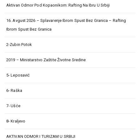
Aktivan Odmor Pod Kopaonikom: Rafting Na Ibru U Srbiji
16. Avgust 2026 – Splavarenje Ibrom Spust Bez Granica – Rafting
Ibrom Spust Bez Granica
2-Zubin Potok
2019 – Ministarstvo Zaštite Životne Sredine
5- Leposavić
6- Raška
7- Ušće
8- Kraljevo
AKTIVAN ODMOR I TURIZAM U SRBIJI