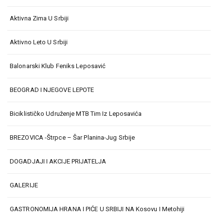
Aktivna Zima U Srbiji
Aktivno Leto U Srbiji
Balonarski Klub Feniks Leposavić
BEOGRAD I NJEGOVE LEPOTE
Biciklističko Udruženje MTB Tim Iz Leposavića
BREZOVICA -Štrpce – Šar Planina-Jug Srbije
DOGADJAJI I AKCIJE PRIJATELJA
GALERIJE
GASTRONOMIJA HRANA I PIĆE U SRBIJI NA Kosovu I Metohiji