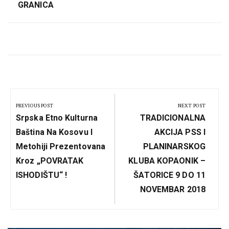
GRANICA
Кретање
чланка
PREVIOUS POST
NEXT POST
Previous
Next
Srpska Etno Kulturna
TRADICIONALNA
Post:
Post:
Baština Na Kosovu I
AKCIJA PSS I
Metohiji Prezentovana
PLANINARSKOG
Kroz „POVRATAK
KLUBA KOPAONIK –
ISHODIŠTU“ !
ŠATORICE 9 DO 11
NOVEMBAR 2018