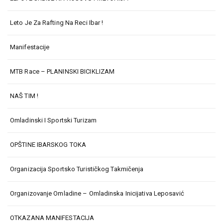
Leto Je Za Rafting Na Reci Ibar !
Manifestacije
MTB Race – PLANINSKI BICIKLIZAM
NAŠ TIM !
Omladinski I Sportski Turizam
OPŠTINE IBARSKOG TOKA
Organizacija Sportsko Turističkog Takmičenja
Organizovanje Omladine – Omladinska Inicijativa Leposavić
OTKAZANA MANIFESTACIJA