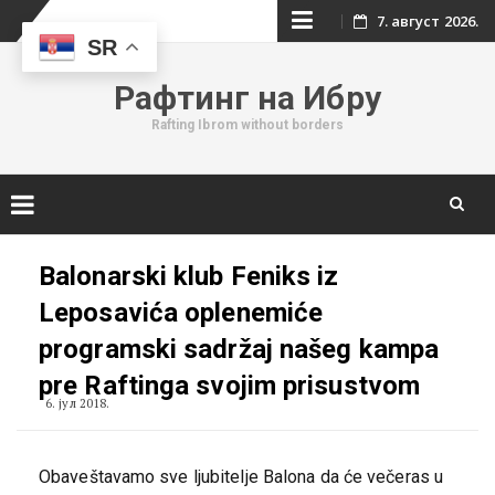
Skip
7. август 2026.
SR
to
Рафтинг на Ибру
content
Rafting Ibrom without borders
Skip
to
Balonarski klub Feniks iz
content
Leposavića oplenemiće
programski sadržaj našeg kampa
pre Raftinga svojim prisustvom
6. јул 2018.
Obaveštavamo sve ljubitelje Balona da će večeras u