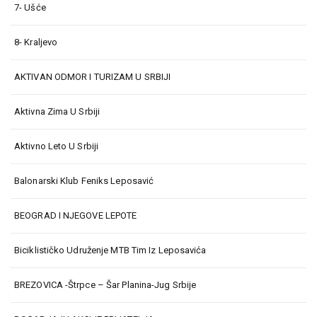
7- Ušće
8- Kraljevo
AKTIVAN ODMOR I TURIZAM U SRBIJI
Aktivna Zima U Srbiji
Aktivno Leto U Srbiji
Balonarski Klub Feniks Leposavić
BEOGRAD I NJEGOVE LEPOTE
Biciklističko Udruženje MTB Tim Iz Leposavića
BREZOVICA -Štrpce – Šar Planina-Jug Srbije