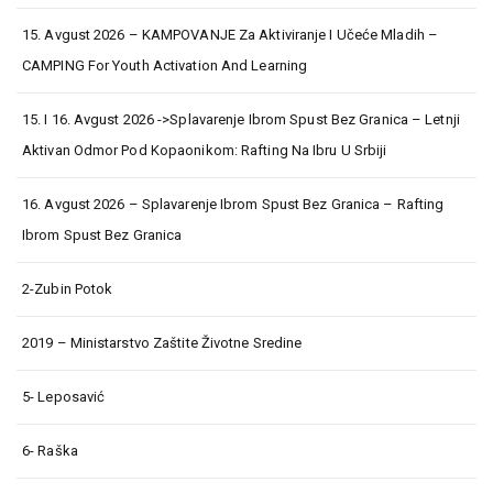
15. Avgust 2026 – KAMPOVANJE Za Aktiviranje I Učeće Mladih –
CAMPING For Youth Activation And Learning
15. I 16. Avgust 2026 ->Splavarenje Ibrom Spust Bez Granica – Letnji
Aktivan Odmor Pod Kopaonikom: Rafting Na Ibru U Srbiji
16. Avgust 2026 – Splavarenje Ibrom Spust Bez Granica – Rafting
Ibrom Spust Bez Granica
2-Zubin Potok
2019 – Ministarstvo Zaštite Životne Sredine
5- Leposavić
6- Raška