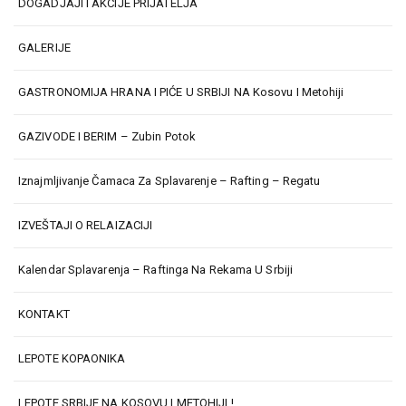
DOGADJAJI I AKCIJE PRIJATELJA
GALERIJE
GASTRONOMIJA HRANA I PIĆE U SRBIJI NA Kosovu I Metohiji
GAZIVODE I BERIM – Zubin Potok
Iznajmljivanje Čamaca Za Splavarenje – Rafting – Regatu
IZVEŠTAJI O RELAIZACIJI
Kalendar Splavarenja – Raftinga Na Rekama U Srbiji
KONTAKT
LEPOTE KOPAONIKA
LEPOTE SRBIJE NA KOSOVU I METOHIJI !