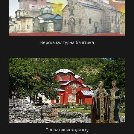
Верска културна баштина
Повратак исходишту