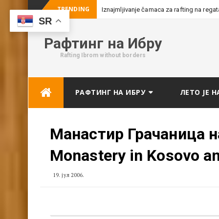
TRENDING
Iznajmljivanje čamaca za rafting na rega
SR
Рафтинг на Ибру
Rafting Ibrom without borders
Skip
РАФТИНГ НА ИБРУ
ЛЕТО ЈЕ Н
to
content
Манастир Грачаница на
Monastery in Kosovo a
19. јул 2006.