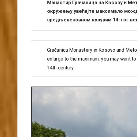
Манастир Грачаница на Косову и Ме
окружењу увећајте максимало можда
средњевековном кулурим 14-тог ве
Gračanica Monastery in Kosovo and Metohi
enlarge to the maximum, you may want to v
14th century.