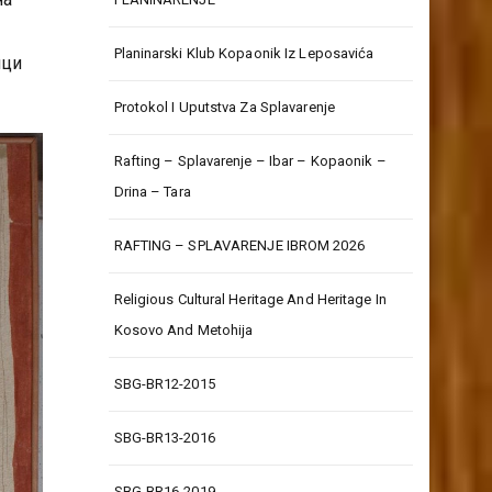
Planinarski Klub Kopaonik Iz Leposavića
ици
Protokol I Uputstva Za Splavarenje
Rafting – Splavarenje – Ibar – Kopaonik –
Drina – Tara
RAFTING – SPLAVARENJE IBROM 2026
Religious Cultural Heritage And Heritage In
Kosovo And Metohija
SBG-BR12-2015
SBG-BR13-2016
SBG-BR16-2019