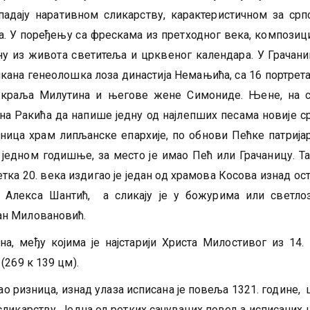
адају наративном сликарству, карактеристичном за срп
а. У поређењу са фрескама из претходног века, композици
ну из живота светитеља и црквеног календара. У Грачаниц
кана генеолошка лоза династија Немањића, са 16 портрета,
а краља Милутина и његове жене Симониде. Њене, на 
на Ракића да напише једну од најлепших песама новије с
ница храм липљанске епархије, по обнови Пећке патрија
 једном годишње, за место је имао Пећ или Грачаницу. Та
четка 20. века издигао је један од храмова Косова изнад ос
 Алекса Шантић, а сликају је у божурима или светло
ан Миловановић.
на, међу којима је најстарији Христа Милостивог из 14. 
(269 к 139 цм).
као ризница, изнад улаза исписана је повеља 1321. године,
ликарству. Једна од ретких сачуваних повеља исписаних 