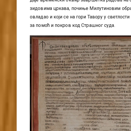
зидовима цркава, почиње Милутиновим обраћ
овладао и који се на гори Тавору у светлост
за помоћ и покров код Страшног суда.