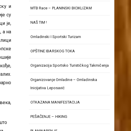
ску и
MTB Race – PLANINSKI BICIKLIZAM
је су
NAŠ TIM !
и је,
 а на
Omladinski I Sportski Turizam
слици
рпске
OPŠTINE IBARSKOG TOKA
ршије
кође,
Organizacija Sportsko Turističkog Takmičenja
талих.
Organizovanje Omladine – Omladinska
зарно
Inicijativa Leposavić
века,
OTKAZANA MANIFESTACIJA
PEŠAČENJE – HIKING
 што
на
PLANINARENJE