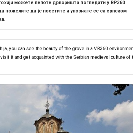
тохији можете лепоте дрворишта погледати у ВР360
 пожелите да је посетите и упознате се са српском
ка.
ja, you can see the beauty of the grove in a VR360 environmen
isit it and get acquainted with the Serbian medieval culture of 