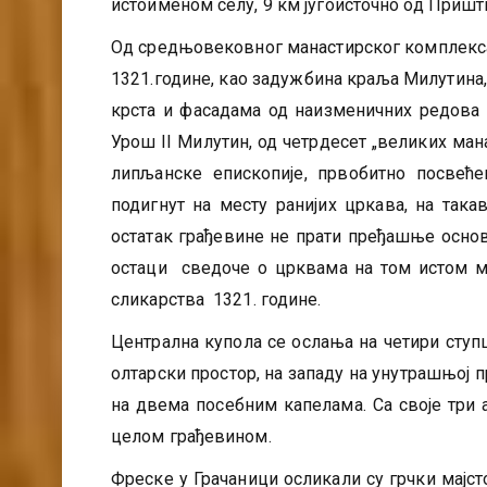
истоименом селу, 9 км југоисточно од Пришт
Од средњовековног манастирског комплекса 
1321.године, као задужбина краља Милутина
крста и фасадама од наизменичних редова 
Урош II Милутин, од четрдесет „великих ман
липљанске епископије, првобитно посвеће
подигнут на месту ранијих цркава, на така
остатак грађевине не прати пређашње осно
остаци сведоче о црквама на том истом ме
сликарства 1321. године.
Централна купола се ослања на четири ступц
олтарски простор, на западу на унутрашњој пр
на двема посебним капелама. Са своје три 
целом грађевином.
Фреске у Грачаници осликали су грчки мајст