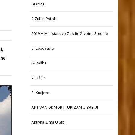
Granica
2-Zubin Potok
2019 – Ministarstvo Zaštite Životne Sredine
5- Leposavić
t,
the
6- Raška
7- Ušće
8- Kraljevo
AKTIVAN ODMOR I TURIZAM U SRBIJI
Aktivna Zima U Srbiji