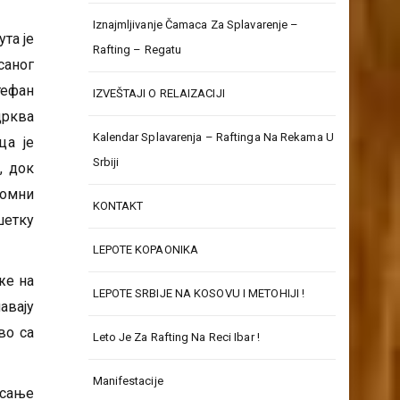
Iznajmljivanje Čamaca Za Splavarenje –
та је
Rafting – Regatu
саног
тефан
IZVEŠTAJI O RELAIZACIJI
црква
Kalendar Splavarenja – Raftinga Na Rekama U
ца је
Srbiji
, док
ромни
KONTAKT
шетку
LEPOTE KOPAONIKA
же на
LEPOTE SRBIJE NA KOSOVU I METOHIJI !
авају
во са
Leto Je Za Rafting Na Reci Ibar !
Manifestacije
исање