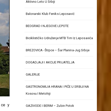
Aktivno Leto U Srbiji
Balonarski Klub Feniks Leposavić
BEOGRAD I NJEGOVE LEPOTE
Biciklističko Udruženje MTB Tim Iz Leposavića
BREZOVICA -Štrpce – Šar Planina-Jug Srbije
DOGADJAJI I AKCIJE PRIJATELJA
GALERIJE
GASTRONOMIJA HRANA I PIĆE U SRBIJI NA
Kosovu I Metohiji
 се у
GAZIVODE I BERIM – Zubin Potok