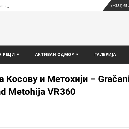
Skip
_
(+381) 65
tama i splavarenju
to
content
А РЕЦИ
АКТИВАН ОДМОР
ГАЛЕРИЈА
 Косову и Метохији – Gračan
nd Metohija VR360