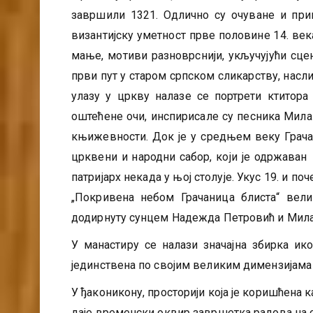
завршили 1321. Одлично су очуване и прип
византијску уметност прве половине 14. век
мање, мотиви разноврснији, укључујући сце
први пут у старом српском сликарству, насли
улазу у цркву налазе се портрети ктитор
оштећене очи, инспирисале су песника Мила
књижевности. Док је у средњем веку Грача
црквени и народни сабор, који је одржаван
патријарх некада у њој столује. Укус 19. и по
„Покривена небом Грачаница блиста“ вели
додирнуту сунцем Надежда Петровић и Мил
У манастиру се налази значајна збирка ико
јединствена по својим великим димензијама 
У ђаконикону, просторији која је коришћена 
даје временски оквир завршетка радова на с