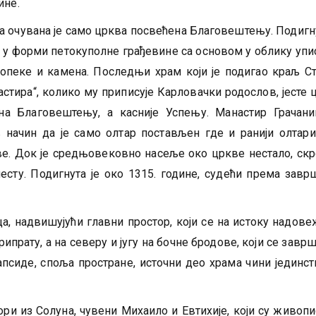
ине.
очувана је само црква посвећена Благовештењу. Подигну
, у форми петокуполне грађевине са основом у облику упи
опеке и камена. Последњи храм који је подигао краљ С
астира“, колико му приписује Карловачки родослов, јесте 
на Благовештењу, а касније Успењу. Манастир Грачани
в начин да је само олтар постављен где и ранији олтари
ве. Док је средњовековно насеље око цркве нестало, ск
сту. Подигнута је oкo 1315. године, судећи према завр
а, надвишујући главни простор, који се на истоку надове
ипрату, а на северу и југу на бочне бродове, који се заврш
апсиде, споља простране, источни део храма чини јединст
ори из Солуна, чувени Михаило и Евтихије, који су живоп