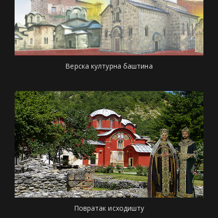
Верска културна баштина
Повратак исходишту