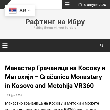
Skip
8. август 2026.
SR
to
Рафтинг на Ибру
content
Rafting Ibrom without borders
Skip
to
content
Манастир Грачаница на Косову и
Метохији – Gračanica Monastery
in Kosovo and Metohija VR360
19. јул 2006.
Манастир Грачаница на Косову и Метохији можете
лепоте дрворишта погледати у ВР360 окружењу