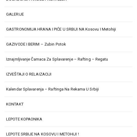
GALERIJE
GASTRONOMIJA HRANA I PIĆE U SRBIJI NA Kosovu I Metohiji
GAZIVODE I BERIM – Zubin Potok
Iznajmljivanje Čamaca Za Splavarenje – Rafting – Regatu
IZVEŠTAJI O RELAIZACIJI
Kalendar Splavarenja – Raftinga Na Rekama U Srbiji
KONTAKT
LEPOTE KOPAONIKA
LEPOTE SRBIJE NA KOSOVU I METOHIJI !