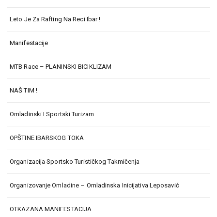
Leto Je Za Rafting Na Reci Ibar !
Manifestacije
MTB Race – PLANINSKI BICIKLIZAM
NAŠ TIM !
Omladinski I Sportski Turizam
OPŠTINE IBARSKOG TOKA
Organizacija Sportsko Turističkog Takmičenja
Organizovanje Omladine – Omladinska Inicijativa Leposavić
OTKAZANA MANIFESTACIJA