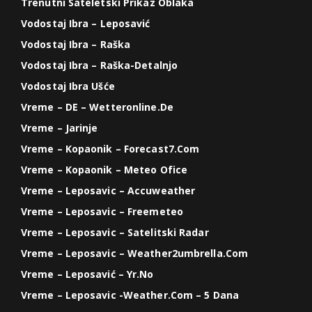
Trenutni Sateletski Prikaz Oblaka
Vodostaj Ibra – Leposavić
Vodostaj Ibra – Raška
Vodostaj Ibra – Raška-Detalnjo
Vodostaj Ibra Ušće
Vreme – DE – Wetteronline.de
Vreme – Jarinje
Vreme – Kopaonik – Forecast7.com
Vreme – Kopaonik – Meteo Ofice
Vreme – Leposavic – Accuweather
Vreme – Leposavic – Freemeteo
Vreme – Leposavic – Satelitski Radar
Vreme – Leposavic – Weather2umbrella.com
Vreme – Leposavić – Yr.no
Vreme – Leposavic -weather.com – 5 Dana