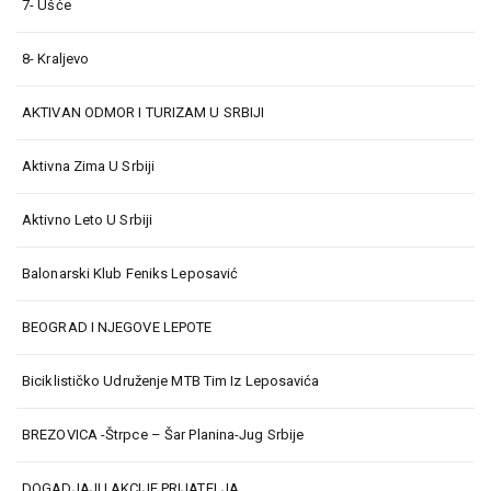
7- Ušće
8- Kraljevo
AKTIVAN ODMOR I TURIZAM U SRBIJI
Aktivna Zima U Srbiji
Aktivno Leto U Srbiji
Balonarski Klub Feniks Leposavić
BEOGRAD I NJEGOVE LEPOTE
Biciklističko Udruženje MTB Tim Iz Leposavića
BREZOVICA -Štrpce – Šar Planina-Jug Srbije
DOGADJAJI I AKCIJE PRIJATELJA