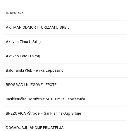
8- Kraljevo
AKTIVAN ODMOR I TURIZAM U SRBIJI
Aktivna Zima U Srbiji
Aktivno Leto U Srbiji
Balonarski Klub Feniks Leposavić
BEOGRAD I NJEGOVE LEPOTE
Biciklističko Udruženje MTB Tim Iz Leposavića
BREZOVICA -Štrpce – Šar Planina-Jug Srbije
DOGADJAJI I AKCIJE PRIJATELJA