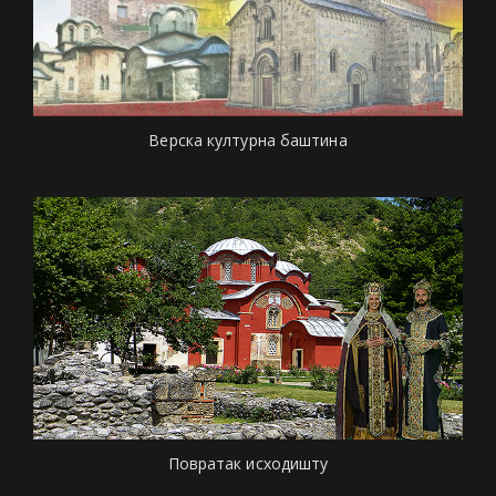
Верска културна баштина
Повратак исходишту