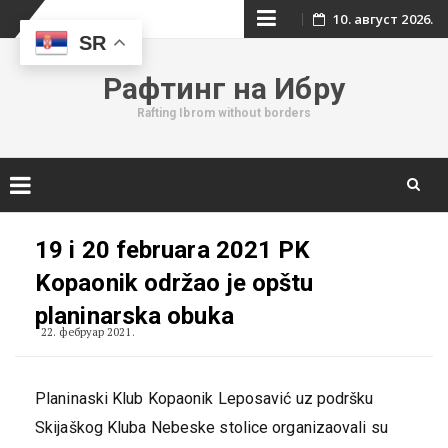
Skip
10. август 2026.
SR
to
Рафтинг на Ибру
content
Rafting Ibrom without borders
Skip
to
19 i 20 februara 2021 PK
content
Kopaonik održao je opštu
planinarska obuka
22. фебруар 2021.
Planinaski Klub Kopaonik Leposavić uz podršku
Skijaškog Kluba Nebeske stolice organizaovali su