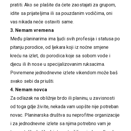
pratiti. Ako se plašite da ćete zaostajati za grupom,
idite sa prijateljima ili sa pouzdanim vodičima, oni
vas nikada neće ostaviti same.
3. Nemam vremena
Među planinarima ima ljudi svih profesija i statusa po
pitanju porodice, od ljekara koji iz noćne smjene
kreću na izlet, do porodica koje sa sobom vode i
djecu ili ih nose u specijalizovanim ruksacima.
Povremene jednodnevne izlete vikendom može baš
svako sebi da priušti.
4. Nemam novca
Za odlazak na obližnje brdo ili planinu, u zavisnosti
od toga gdje živite, nekada vam uopšte nije potreban
novac. Planinarska društva su neprofitne organizacije
i za jednodnevne izlete sa njima potrebno vam je