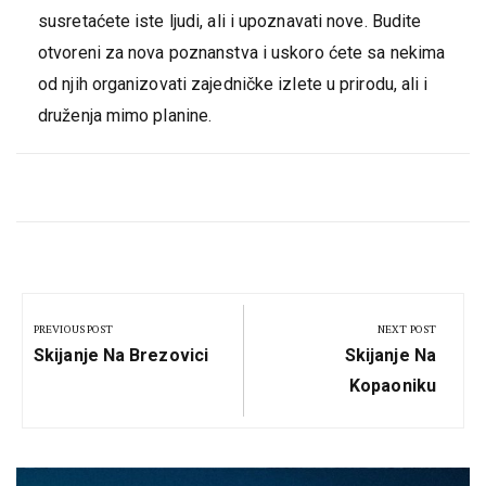
susretaćete iste ljudi, ali i upoznavati nove. Budite
otvoreni za nova poznanstva i uskoro ćete sa nekima
od njih organizovati zajedničke izlete u prirodu, ali i
druženja mimo planine.
Кретање
чланка
PREVIOUS POST
NEXT POST
Previous
Next
Skijanje Na Brezovici
Skijanje Na
Post:
Post:
Kopaoniku