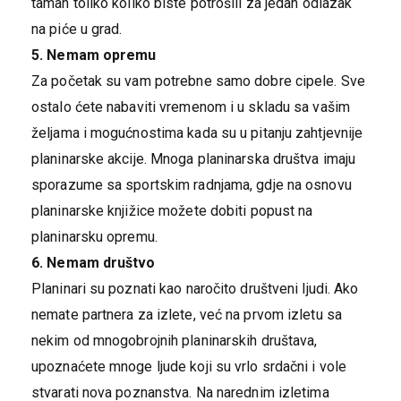
taman toliko koliko biste potrošili za jedan odlazak
na piće u grad.
5. Nemam opremu
Za početak su vam potrebne samo dobre cipele. Sve
ostalo ćete nabaviti vremenom i u skladu sa vašim
željama i mogućnostima kada su u pitanju zahtjevnije
planinarske akcije. Mnoga planinarska društva imaju
sporazume sa sportskim radnjama, gdje na osnovu
planinarske knjižice možete dobiti popust na
planinarsku opremu.
6. Nemam društvo
Planinari su poznati kao naročito društveni ljudi. Ako
nemate partnera za izlete, već na prvom izletu sa
nekim od mnogobrojnih planinarskih društava,
upoznaćete mnoge ljude koji su vrlo srdačni i vole
stvarati nova poznanstva. Na narednim izletima