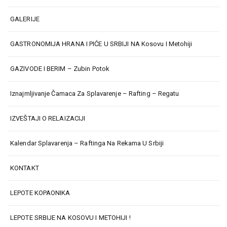
GALERIJE
GASTRONOMIJA HRANA I PIĆE U SRBIJI NA Kosovu I Metohiji
GAZIVODE I BERIM – Zubin Potok
Iznajmljivanje Čamaca Za Splavarenje – Rafting – Regatu
IZVEŠTAJI O RELAIZACIJI
Kalendar Splavarenja – Raftinga Na Rekama U Srbiji
KONTAKT
LEPOTE KOPAONIKA
LEPOTE SRBIJE NA KOSOVU I METOHIJI !