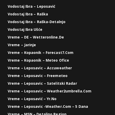
Vodostaj Ibra – Leposavić
Vodostaj Ibra – Raška
Vodostaj Ibra – Raška-Detalnjo
Vodostaj Ibra Ušće
Vreme – DE – Wetteronline.de
Vreme – Jarinje
Vreme – Kopaonik – Forecast7.com
Vreme – Kopaonik – Meteo Ofice
Vreme – Leposavic – Accuweather
Vreme – Leposavic – Freemeteo
Vreme – Leposavic – Satelitski Radar
Vreme – Leposavic – Weather2umbrella.com
Vreme – Leposavić – Yr.no
Vreme – Leposavic -weather.com – 5 Dana
Vreme – MSN – Detaljno Region