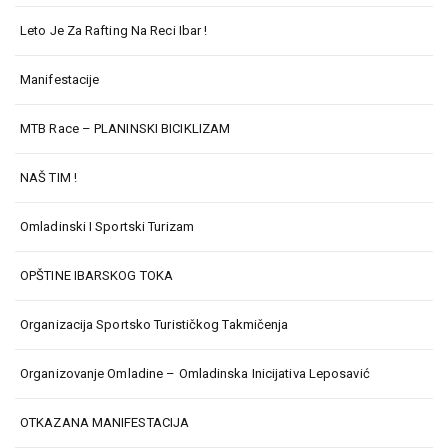
Leto Je Za Rafting Na Reci Ibar !
Manifestacije
MTB Race – PLANINSKI BICIKLIZAM
NAŠ TIM !
Omladinski I Sportski Turizam
OPŠTINE IBARSKOG TOKA
Organizacija Sportsko Turističkog Takmičenja
Organizovanje Omladine – Omladinska Inicijativa Leposavić
OTKAZANA MANIFESTACIJA