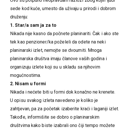
Ovo su potpuno neopravdani razlozi zbog kojih ljudi
sede kod kuće, umesto da uživaju u prirodi i dobrom
druženju:
1. Star/a sam ja za to
Nikada nije kasno da počnete planinariti. Čak i ako ste
tek kao penzioner/ka poželeli da odete na neki
planinarski izlet, nemojte se dvoumiti. Mnoga
planinarska društva imaju članove vaših godina i
organizuju izlete koji su u skladu sa njihovim
mogućnostima.
2. Nisam u formi
Nikada i nećete biti u formi dok konačno ne krenete.
U opisu svakog izleta navedeno je koliko je
zahtjevan, pa za početak izaberite kraći i laganiji izlet.
Takođe, informišite se dobro o planinarskim
društvima kako biste izabrali ono čiji tempo možete