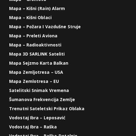
Mapa – Kišni (Rain) Alarm
Mapa – Kišni Oblaci
Mapa – Požara I Vazdušne Struje
Mapa – Preleti Aviona
Mapa – Radioaktivnosti
Mapa 3D SARLINK Sateliti
Mapa Sejzmo Karta Balkan
Mapa Zemljotresa – USA
Mapa Zemlotresa – EU
Satelitski Snimak Vremena
Šumanova Frekvencija Zemlje
Trenutni Sateletski Prikaz Oblaka
Vodostaj Ibra – Leposavić
Vodostaj Ibra – Raška
Vodostaj Ibra – Raška-Detalnjo