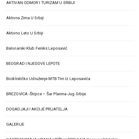
AKTIVAN ODMOR I TURIZAM U SRBIJI
Aktivna Zima U Srbiji
Aktivno Leto U Srbiji
Balonarski Klub Feniks Leposavić
BEOGRAD I NJEGOVE LEPOTE
Biciklističko Udruženje MTB Tim Iz Leposavića
BREZOVICA -Štrpce – Šar Planina-Jug Srbije
DOGADJAJI I AKCIJE PRIJATELJA
GALERIJE