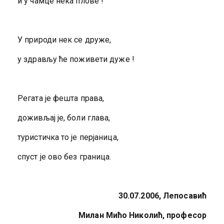
и у чамце нека плове !
У природи нек се друже,
у здрављу ће поживети дуже !
Регата је фешта права,
доживљај је, боли глава,
туристичка то је перјаница,
спуст је ово без граница.
30.07.2006, Лепосавић
Милан Мићо Николић, професор