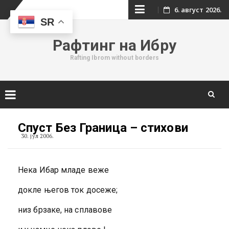
Skip
6. август 2026.
SR
to
Рафтинг на Ибру
content
Rafting Ibrom without borders
Skip
to
Спуст Без Граница – стихови
content
30. јул 2006.
Нека Ибар младе веже
докле његов ток досеже;
низ брзаке, на сплавове