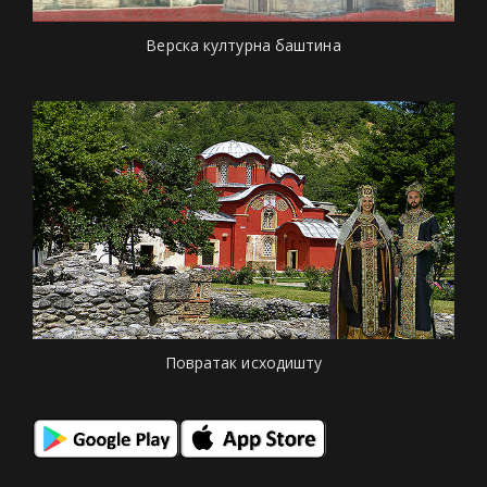
Верска културна баштина
Повратак исходишту