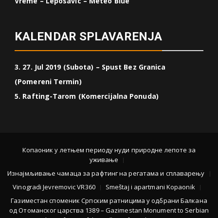
Vreme – Leposavic – Meteo Blue
KALENDAR SPLAVARENJA
3. 27. Jul 2019 (Subota) – Spust Bez Granica
(Pomereni Termin)
5. Rafting-Tarom (Komercijalna Ponuda)
Копаоник у летњем периоду нуди природне лепоте за
уживање
Изнајмљивање чамаца за рафтинг на регатама и сплаварењу
Vinogradi Jevremovic VR360
Smeštaj i apartmani Kopaonik
Газиместан споменик Српским ратницима у одбрани Балкана
од Отоманског царства 1389 – Gazimestan Monument to Serbian