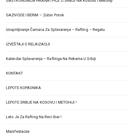
GASTRONOMIJA HRANA I PIĆE U SRBIJI NA Kosovu I Metohiji
GAZIVODE I BERIM – Zubin Potok
Iznajmljivanje Čamaca Za Splavarenje – Rafting – Regatu
IZVEŠTAJI O RELAIZACIJI
Kalendar Splavarenja – Raftinga Na Rekama U Srbiji
KONTAKT
LEPOTE KOPAONIKA
LEPOTE SRBIJE NA KOSOVU I METOHIJI !
Leto Je Za Rafting Na Reci Ibar !
Manifestacije