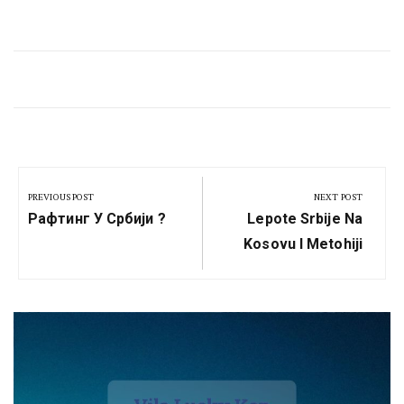
Кретање
чланка
PREVIOUS POST
NEXT POST
Previous
Next
Рафтинг У Србији ?
Lepote Srbije Na
Post:
Post:
Kosovu I Metohiji