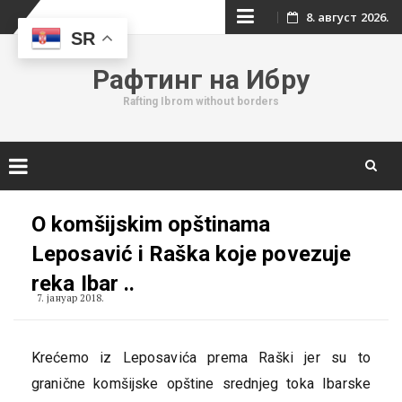
Skip
8. август 2026.
SR
to
Рафтинг на Ибру
content
Rafting Ibrom without borders
Skip
to
O komšijskim opštinama
content
Leposavić i Raška koje povezuje
reka Ibar ..
7. јануар 2018.
Krećemo iz Leposavića prema Raški jer su to
granične komšijske opštine srednjeg toka Ibarske