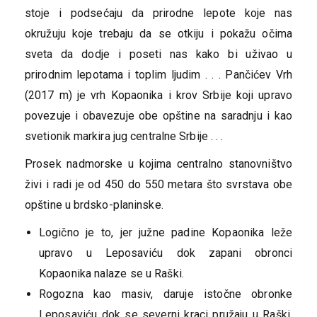
stoje i podsećaju da prirodne lepote koje nas
okružuju koje trebaju da se otkiju i pokažu očima
sveta da dodje i poseti nas kako bi uživao u
prirodnim lepotama i toplim ljudim . . . Pančićev Vrh
(2017 m) je vrh Kopaonika i krov Srbije koji upravo
povezuje i obavezuje obe opštine na saradnju i kao
svetionik markira jug centralne Srbije . . .
Prosek nadmorske u kojima centralno stanovništvo
živi i radi je od 450 do 550 metara što svrstava obe
opštine u brdsko-planinske.
Logično je to, jer južne padine Kopaonika leže
upravo u Leposaviću dok zapani obronci
Kopaonika nalaze se u Raški.
Rogozna kao masiv, daruje istočne obronke
Leposaviću dok se severni kraci pružaju u Raški.