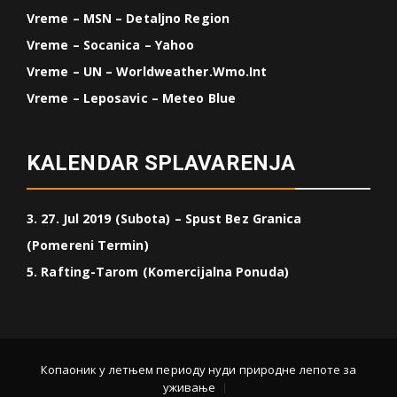
Vreme – MSN – Detaljno Region
Vreme – Socanica – Yahoo
Vreme – UN – Worldweather.wmo.int
Vreme – Leposavic – Meteo Blue
KALENDAR SPLAVARENJA
3. 27. Jul 2019 (Subota) – Spust Bez Granica
(Pomereni Termin)
5. Rafting-Tarom (Komercijalna Ponuda)
Копаоник у летњем периоду нуди природне лепоте за
уживање