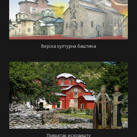
Верска културна баштина
Повратак исходишту