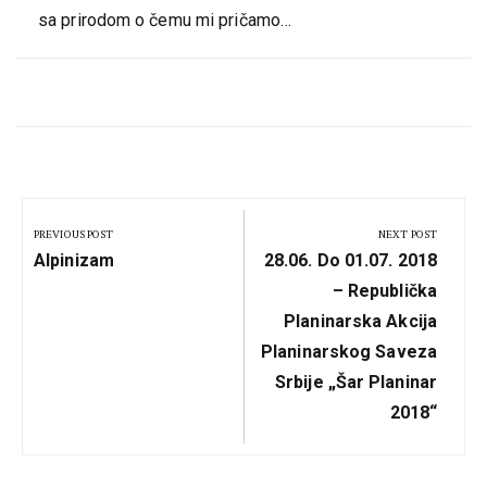
sa prirodom o čemu mi pričamo…
Кретање
чланка
PREVIOUS POST
NEXT POST
Previous
Next
Alpinizam
28.06. Do 01.07. 2018
Post:
Post:
– Republička
Planinarska Akcija
Planinarskog Saveza
Srbije „Šar Planinar
2018“