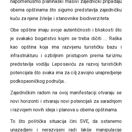
napomenusmo planinaski masivi zajednički pripadaju
obema opštinama što sigurno predstavlja zajedničku
kuću za njene žitelje i stanovnike biodiverziteta.
Obe opštine imaju svoje autentičnosti i bliskosti što
je svakako bogatstvo kojim se treba dičiti …. Raška
kao opština koja ima razvijenu turističku bazu i
infrastrukturu i ozbiljnim pristupom prema turizmu
predstavlja vodilju Leposaviću za razvoj turističkih
potencijala što svaka ima za cilj zavojno unapredjenje
podkopaoničkog područja…
Zajedničkim radom na ovoj manifestaciji otvaraju se
novi horizonti i stvaraju novi potencijali za saradnjom
i razvojem novih ideja i planova u obema opštinama.
To što politička situacija čini SVE, da ostanemo
unazadjeni i nerazvijeni radi lakše manipulacije