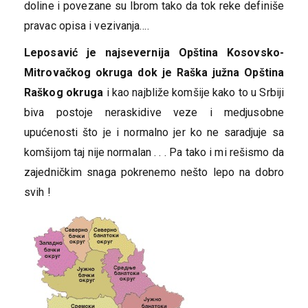
doline i povezane su Ibrom tako da tok reke definiše
pravac opisa i vezivanja….
Leposavić je najsevernija Opština Kosovsko-
Mitrovačkog okruga dok je Raška južna Opština
Raškog okruga
i kao najbliže komšije kako to u Srbiji
biva postoje neraskidive veze i medjusobne
upućenosti što je i normalno jer ko ne saradjuje sa
komšijom taj nije normalan . . . Pa tako i mi rešismo da
zajedničkim snaga pokrenemo nešto lepo na dobro
svih !