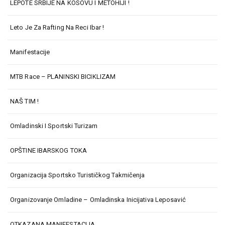
LEPOTE SRBIJE NA KOSOVU I METOHIJI !
Leto Je Za Rafting Na Reci Ibar !
Manifestacije
MTB Race – PLANINSKI BICIKLIZAM
NAŠ TIM !
Omladinski I Sportski Turizam
OPŠTINE IBARSKOG TOKA
Organizacija Sportsko Turističkog Takmičenja
Organizovanje Omladine – Omladinska Inicijativa Leposavić
OTKAZANA MANIFESTACIJA