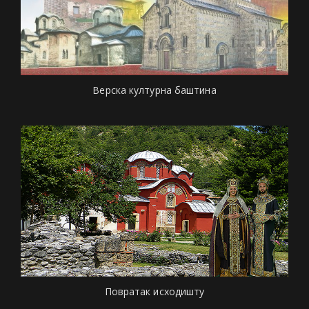
Верска културна баштина
Повратак исходишту