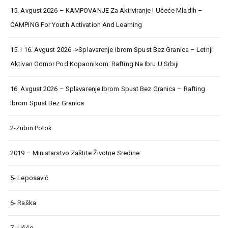
15. Avgust 2026 – KAMPOVANJE Za Aktiviranje I Učeće Mladih –
CAMPING For Youth Activation And Learning
15. I 16. Avgust 2026 ->Splavarenje Ibrom Spust Bez Granica – Letnji
Aktivan Odmor Pod Kopaonikom: Rafting Na Ibru U Srbiji
16. Avgust 2026 – Splavarenje Ibrom Spust Bez Granica – Rafting
Ibrom Spust Bez Granica
2-Zubin Potok
2019 – Ministarstvo Zaštite Životne Sredine
5- Leposavić
6- Raška
7- Ušće