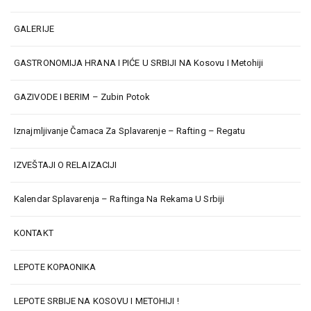
GALERIJE
GASTRONOMIJA HRANA I PIĆE U SRBIJI NA Kosovu I Metohiji
GAZIVODE I BERIM – Zubin Potok
Iznajmljivanje Čamaca Za Splavarenje – Rafting – Regatu
IZVEŠTAJI O RELAIZACIJI
Kalendar Splavarenja – Raftinga Na Rekama U Srbiji
KONTAKT
LEPOTE KOPAONIKA
LEPOTE SRBIJE NA KOSOVU I METOHIJI !