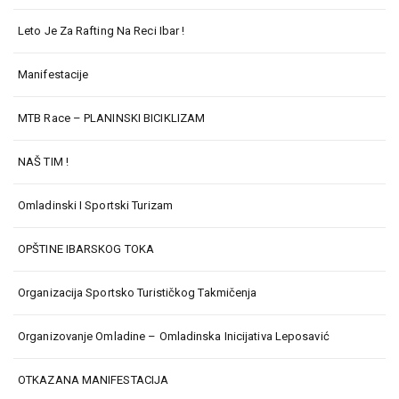
Leto Je Za Rafting Na Reci Ibar !
Manifestacije
MTB Race – PLANINSKI BICIKLIZAM
NAŠ TIM !
Omladinski I Sportski Turizam
OPŠTINE IBARSKOG TOKA
Organizacija Sportsko Turističkog Takmičenja
Organizovanje Omladine – Omladinska Inicijativa Leposavić
OTKAZANA MANIFESTACIJA