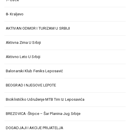
8- Kraljevo
AKTIVAN ODMOR I TURIZAM U SRBIJI
Aktivna Zima U Srbiji
Aktivno Leto U Srbiji
Balonarski Klub Feniks Leposavić
BEOGRAD I NJEGOVE LEPOTE
Biciklističko Udruženje MTB Tim Iz Leposavića
BREZOVICA -Štrpce – Šar Planina-Jug Srbije
DOGADJAJI I AKCIJE PRIJATELJA