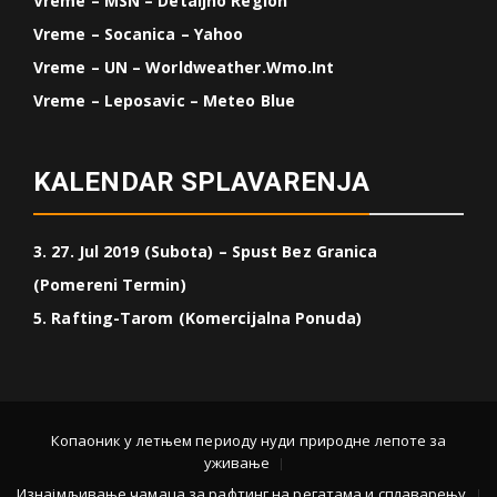
Vreme – MSN – Detaljno Region
Vreme – Socanica – Yahoo
Vreme – UN – Worldweather.wmo.int
Vreme – Leposavic – Meteo Blue
KALENDAR SPLAVARENJA
3. 27. Jul 2019 (Subota) – Spust Bez Granica
(Pomereni Termin)
5. Rafting-Tarom (Komercijalna Ponuda)
Копаоник у летњем периоду нуди природне лепоте за
уживање
Изнајмљивање чамаца за рафтинг на регатама и сплаварењу