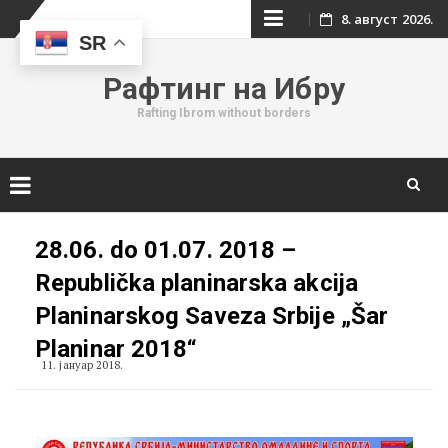
Skip
8. август 2026.
SR
to
Рафтинг на Ибру
content
Rafting Ibrom without borders
Skip
to
28.06. do 01.07. 2018 –
content
Republička planinarska akcija
Planinarskog Saveza Srbije „Šar
Planinar 2018“
11. јануар 2018.