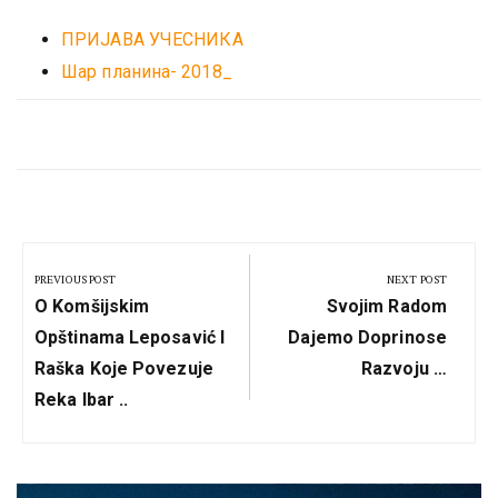
ПРИЈАВА УЧЕСНИКА
Шар планина- 2018_
Кретање
чланка
PREVIOUS POST
NEXT POST
Previous
Next
O Komšijskim
Svojim Radom
Post:
Post:
Opštinama Leposavić I
Dajemo Doprinose
Raška Koje Povezuje
Razvoju …
Reka Ibar ..