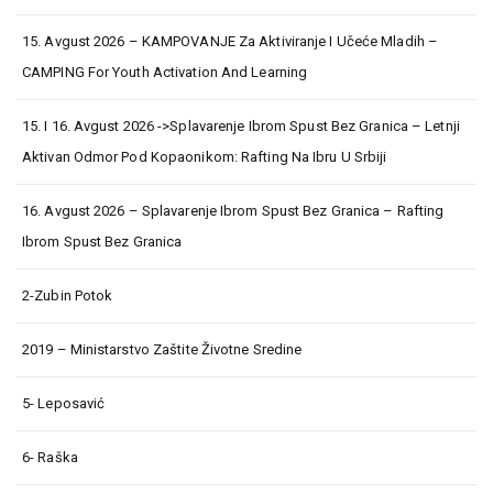
15. Avgust 2026 – KAMPOVANJE Za Aktiviranje I Učeće Mladih –
CAMPING For Youth Activation And Learning
15. I 16. Avgust 2026 ->Splavarenje Ibrom Spust Bez Granica – Letnji
Aktivan Odmor Pod Kopaonikom: Rafting Na Ibru U Srbiji
16. Avgust 2026 – Splavarenje Ibrom Spust Bez Granica – Rafting
Ibrom Spust Bez Granica
2-Zubin Potok
2019 – Ministarstvo Zaštite Životne Sredine
5- Leposavić
6- Raška