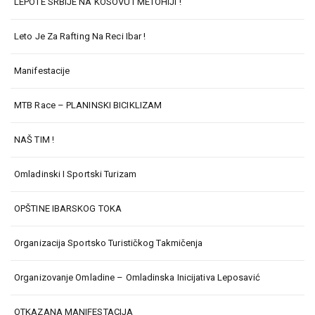
LEPOTE SRBIJE NA KOSOVU I METOHIJI !
Leto Je Za Rafting Na Reci Ibar !
Manifestacije
MTB Race – PLANINSKI BICIKLIZAM
NAŠ TIM !
Omladinski I Sportski Turizam
OPŠTINE IBARSKOG TOKA
Organizacija Sportsko Turističkog Takmičenja
Organizovanje Omladine – Omladinska Inicijativa Leposavić
OTKAZANA MANIFESTACIJA