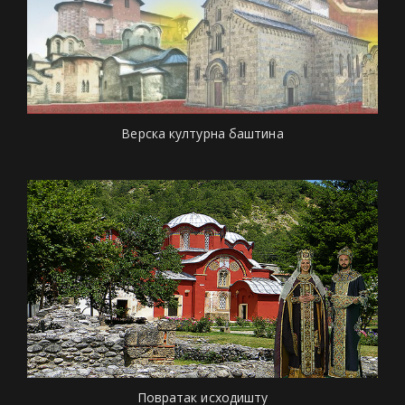
Верска културна баштина
Повратак исходишту