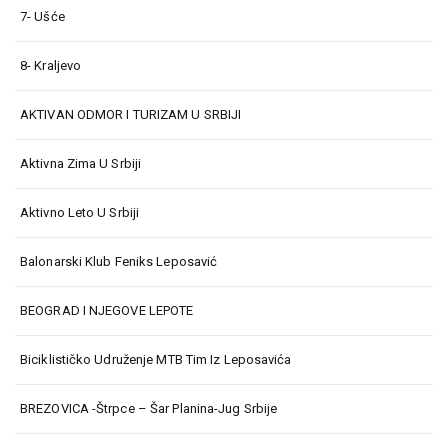
7- Ušće
8- Kraljevo
AKTIVAN ODMOR I TURIZAM U SRBIJI
Aktivna Zima U Srbiji
Aktivno Leto U Srbiji
Balonarski Klub Feniks Leposavić
BEOGRAD I NJEGOVE LEPOTE
Biciklističko Udruženje MTB Tim Iz Leposavića
BREZOVICA -Štrpce – Šar Planina-Jug Srbije