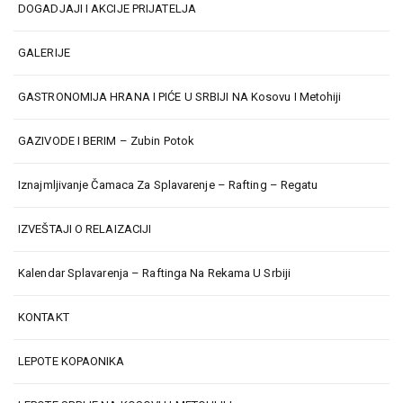
DOGADJAJI I AKCIJE PRIJATELJA
GALERIJE
GASTRONOMIJA HRANA I PIĆE U SRBIJI NA Kosovu I Metohiji
GAZIVODE I BERIM – Zubin Potok
Iznajmljivanje Čamaca Za Splavarenje – Rafting – Regatu
IZVEŠTAJI O RELAIZACIJI
Kalendar Splavarenja – Raftinga Na Rekama U Srbiji
KONTAKT
LEPOTE KOPAONIKA