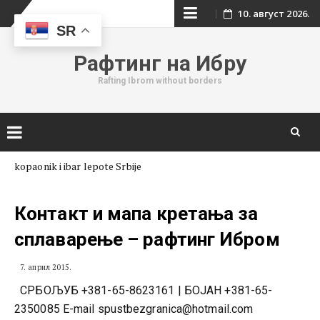
Skip
10. август 2026.
SR
to
Рафтинг на Ибру
content
Rafting Ibrom without borders
Skip
kopaonik i ibar lepote Srbije
to
content
Контакт и мапа кретања за
сплаварење – рафтинг Ибром
7. април 2015.
СРБОЉУБ +381-65-8623161 | БОЈАН +381-65-
2350085 E-mail
spustbezgranica@hotmail.com