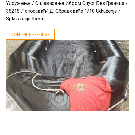
Удружење / Сплаварење Ибром Спуст Без Граница /
38218 Лепосавић/ Д. Обрадовића 1/10 Udruženje /
Splavarenje Ibrom…
CONTINUE READING