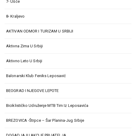
7- Ušće
8- Kraljevo
AKTIVAN ODMOR I TURIZAM U SRBIJI
Aktivna Zima U Srbiji
Aktivno Leto U Srbiji
Balonarski Klub Feniks Leposavić
BEOGRAD I NJEGOVE LEPOTE
Biciklističko Udruženje MTB Tim Iz Leposavića
BREZOVICA -Štrpce – Šar Planina-Jug Srbije
DOGADJAJI I AKCIJE PRIJATELJA