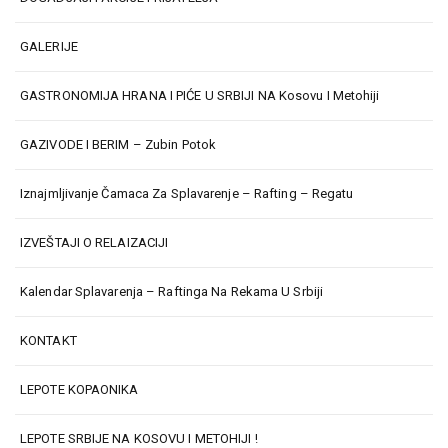
GALERIJE
GASTRONOMIJA HRANA I PIĆE U SRBIJI NA Kosovu I Metohiji
GAZIVODE I BERIM – Zubin Potok
Iznajmljivanje Čamaca Za Splavarenje – Rafting – Regatu
IZVEŠTAJI O RELAIZACIJI
Kalendar Splavarenja – Raftinga Na Rekama U Srbiji
KONTAKT
LEPOTE KOPAONIKA
LEPOTE SRBIJE NA KOSOVU I METOHIJI !