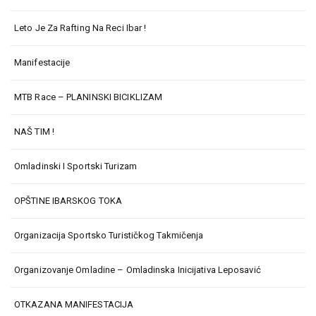
Leto Je Za Rafting Na Reci Ibar !
Manifestacije
MTB Race – PLANINSKI BICIKLIZAM
NAŠ TIM !
Omladinski I Sportski Turizam
OPŠTINE IBARSKOG TOKA
Organizacija Sportsko Turističkog Takmičenja
Organizovanje Omladine – Omladinska Inicijativa Leposavić
OTKAZANA MANIFESTACIJA