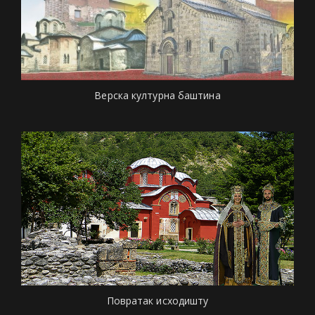
Верска културна баштина
Повратак исходишту