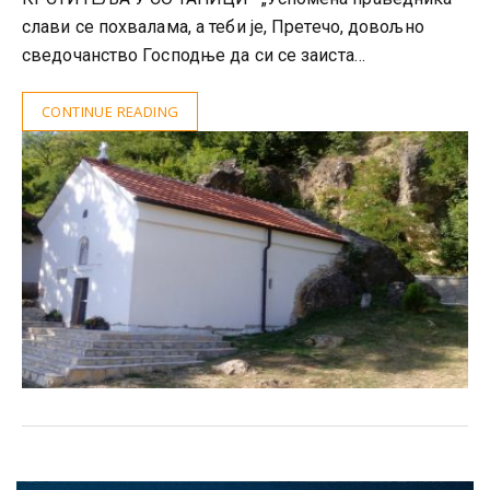
слави се похвалама, а теби је, Претечо, довољно
сведочанство Господње да си се заиста…
CONTINUE READING