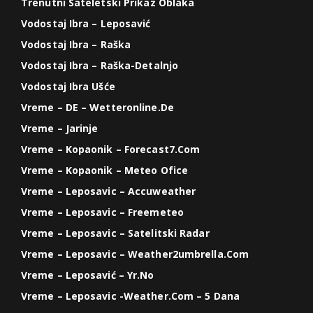
Trenutni Sateletski Prikaz Oblaka
Vodostaj Ibra – Leposavić
Vodostaj Ibra – Raška
Vodostaj Ibra – Raška-Detalnjo
Vodostaj Ibra Ušće
Vreme – DE – Wetteronline.de
Vreme – Jarinje
Vreme – Kopaonik – Forecast7.com
Vreme – Kopaonik – Meteo Ofice
Vreme – Leposavic – Accuweather
Vreme – Leposavic – Freemeteo
Vreme – Leposavic – Satelitski Radar
Vreme – Leposavic – Weather2umbrella.com
Vreme – Leposavić – Yr.no
Vreme – Leposavic -weather.com – 5 Dana