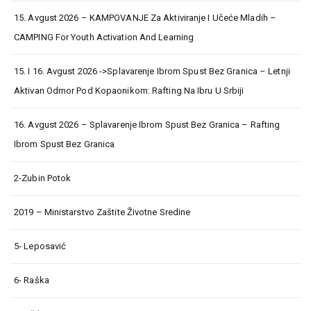
15. Avgust 2026 – KAMPOVANJE Za Aktiviranje I Učeće Mladih –
CAMPING For Youth Activation And Learning
15. I 16. Avgust 2026 ->Splavarenje Ibrom Spust Bez Granica – Letnji
Aktivan Odmor Pod Kopaonikom: Rafting Na Ibru U Srbiji
16. Avgust 2026 – Splavarenje Ibrom Spust Bez Granica – Rafting
Ibrom Spust Bez Granica
2-Zubin Potok
2019 – Ministarstvo Zaštite Životne Sredine
5- Leposavić
6- Raška