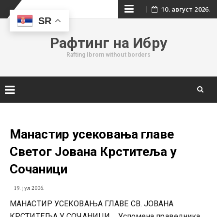
Skip
10. август 2026.
SR
to
Рафтинг на Ибру
content
Rafting Ibrom without borders
Skip
to
content
Манастир усековања главе
Светог Јована Крститеља у
Сочаници
19. јул 2006.
МАНАСТИР УСЕКОВАЊА ГЛАВЕ СВ. ЈОВАНА
КРСТИТЕЉА У СОЧАНИЦИ „Успомена праведника