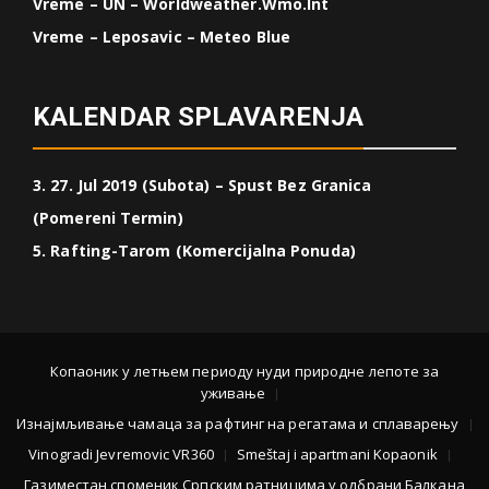
Vreme – UN – Worldweather.wmo.int
Vreme – Leposavic – Meteo Blue
KALENDAR SPLAVARENJA
3. 27. Jul 2019 (Subota) – Spust Bez Granica
(Pomereni Termin)
5. Rafting-Tarom (Komercijalna Ponuda)
Копаоник у летњем периоду нуди природне лепоте за
уживање
Изнајмљивање чамаца за рафтинг на регатама и сплаварењу
Vinogradi Jevremovic VR360
Smeštaj i apartmani Kopaonik
Газиместан споменик Српским ратницима у одбрани Балкана