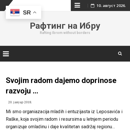
Skip
10. август 2026.
SR
to
Рафтинг на Ибру
content
Rafting Ibrom without borders
Skip
to
content
Svojim radom dajemo doprinose
razvoju …
20. јануар 2018.
Mi smo organiazacija mladih i entuzijasta iz Leposavića i
Raške, koja svojim radom i resursima u letnjem periodu
organizuje omladinu i daje kvalitetan sadržaj regionu…