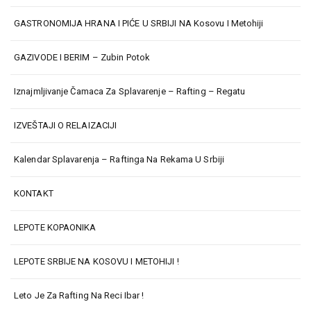
GASTRONOMIJA HRANA I PIĆE U SRBIJI NA Kosovu I Metohiji
GAZIVODE I BERIM – Zubin Potok
Iznajmljivanje Čamaca Za Splavarenje – Rafting – Regatu
IZVEŠTAJI O RELAIZACIJI
Kalendar Splavarenja – Raftinga Na Rekama U Srbiji
KONTAKT
LEPOTE KOPAONIKA
LEPOTE SRBIJE NA KOSOVU I METOHIJI !
Leto Je Za Rafting Na Reci Ibar !