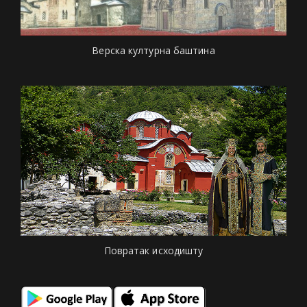
Верска културна баштина
Повратак исходишту