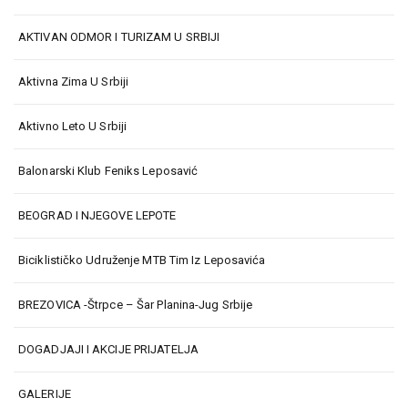
AKTIVAN ODMOR I TURIZAM U SRBIJI
Aktivna Zima U Srbiji
Aktivno Leto U Srbiji
Balonarski Klub Feniks Leposavić
BEOGRAD I NJEGOVE LEPOTE
Biciklističko Udruženje MTB Tim Iz Leposavića
BREZOVICA -Štrpce – Šar Planina-Jug Srbije
DOGADJAJI I AKCIJE PRIJATELJA
GALERIJE