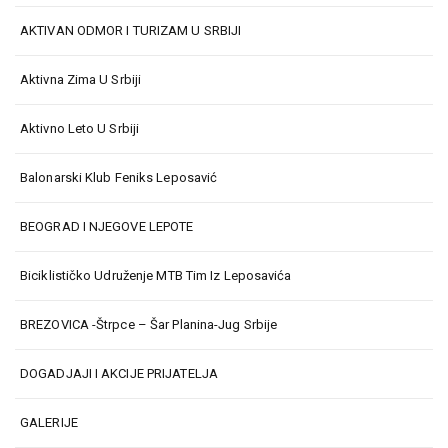
AKTIVAN ODMOR I TURIZAM U SRBIJI
Aktivna Zima U Srbiji
Aktivno Leto U Srbiji
Balonarski Klub Feniks Leposavić
BEOGRAD I NJEGOVE LEPOTE
Biciklističko Udruženje MTB Tim Iz Leposavića
BREZOVICA -Štrpce – Šar Planina-Jug Srbije
DOGADJAJI I AKCIJE PRIJATELJA
GALERIJE