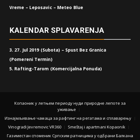
Vreme – Leposavic – Meteo Blue
KALENDAR SPLAVARENJA
3. 27. Jul 2019 (Subota) – Spust Bez Granica
(Pomereni Termin)
5. Rafting-Tarom (Komercijalna Ponuda)
Копаоник у летњем периоду нуди природне лепоте за
уживање
Изнајмљивање чамаца за рафтинг на регатама и сплаварењу
Vinogradi Jevremovic VR360
Smeštaj i apartmani Kopaonik
Газиместан споменик Српским ратницима у одбрани Балкана