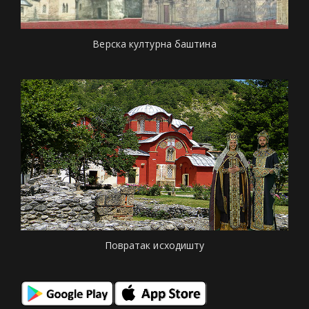
Верска културна баштина
Повратак исходишту