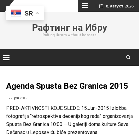
Skip
8. август 2026.
SR
to
Рафтинг на Ибру
content
Rafting Ibrom without borders
Skip
to
content
Agenda Spusta Bez Granica 2015
27. јун 2015.
PRED-AKTIVNOSTI KOJE SLEDE: 15.Jun-2015 Izložba
fotografija “retrospektiva decenijskog rada” organizovanja
Spusta Bez Granica 10:00 – U galeriji doma kulture Sava
Dečanac u Leposaviću biće prezentovana…