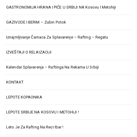
GASTRONOMIJA HRANA I PIĆE U SRBIJI NA Kosovu I Metohiji
GAZIVODE I BERIM – Zubin Potok
Iznajmljivanje Čamaca Za Splavarenje – Rafting – Regatu
IZVEŠTAJI O RELAIZACIJI
Kalendar Splavarenja – Raftinga Na Rekama U Srbiji
KONTAKT
LEPOTE KOPAONIKA
LEPOTE SRBIJE NA KOSOVU I METOHIJI !
Leto Je Za Rafting Na Reci Ibar !