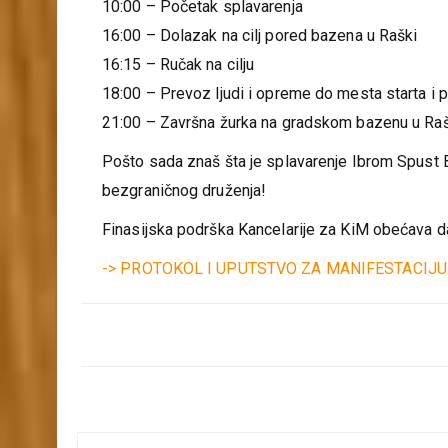
10:00 – Početak splavarenja
16:00 – Dolazak na cilj pored bazena u Raški
16:15 – Ručak na cilju
18:00 – Prevoz ljudi i opreme do mesta starta i 
21:00 – Završna žurka na gradskom bazenu u Raš
Pošto sada znaš šta je splavarenje Ibrom Spust B
bezgraničnog druženja!
Finasijska podrška Kancelarije za KiM obećava da
-> PROTOKOL I UPUTSTVO ZA MANIFESTACIJU-
Кретање