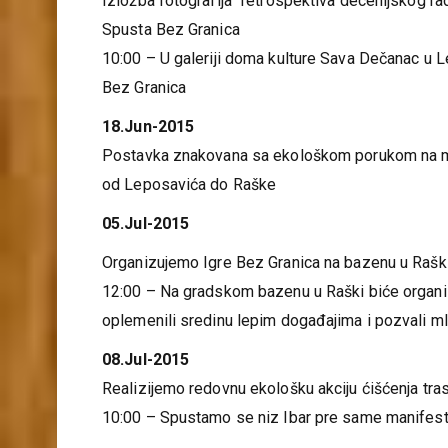
Izložba fotografija “retrospektiva decenijskog ra
Spusta Bez Granica
10:00 – U galeriji doma kulture Sava Dečanac u 
Bez Granica
18.Jun-2015
Postavka znakovana sa ekološkom porukom na m
od Leposavića do Raške
05.Jul-2015
Organizujemo Igre Bez Granica na bazenu u Rašk
12:00 – Na gradskom bazenu u Raški biće organi
oplemenili sredinu lepim događajima i pozvali mla
08.Jul-2015
Realizijemo redovnu ekološku akciju ćišćenja tra
10:00 – Spustamo se niz Ibar pre same manifesta