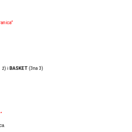
anica”
 ž) i
BASKET
(3na 3)
”
ca.