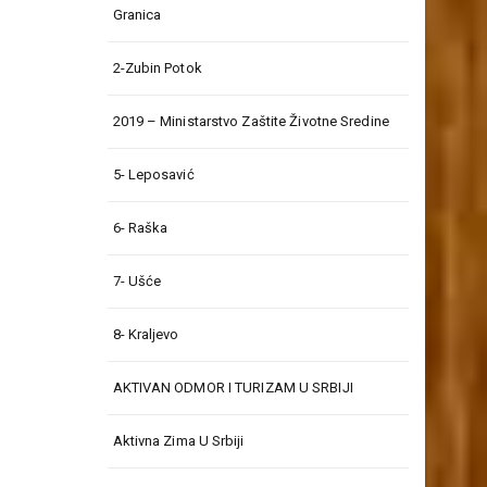
Granica
2-Zubin Potok
2019 – Ministarstvo Zaštite Životne Sredine
5- Leposavić
6- Raška
7- Ušće
8- Kraljevo
AKTIVAN ODMOR I TURIZAM U SRBIJI
Aktivna Zima U Srbiji