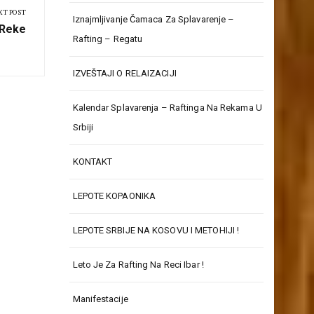
XT POST
Iznajmljivanje Čamaca Za Splavarenje –
 Reke
Rafting – Regatu
IZVEŠTAJI O RELAIZACIJI
Kalendar Splavarenja – Raftinga Na Rekama U
Srbiji
KONTAKT
LEPOTE KOPAONIKA
LEPOTE SRBIJE NA KOSOVU I METOHIJI !
Leto Je Za Rafting Na Reci Ibar !
Manifestacije