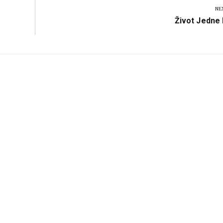
NE
Next
Život Jedne
Post: