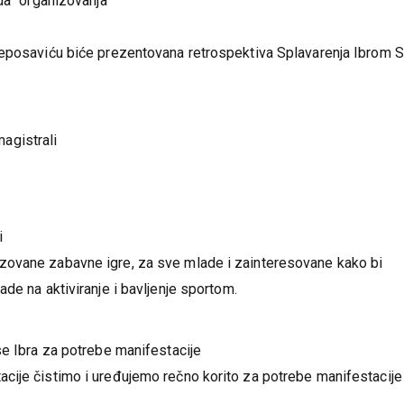
da” organizovanja
Leposaviću biće prezentovana retrospektiva Splavarenja Ibrom 
agistrali
i
zovane zabavne igre, za sve mlade i zainteresovane kako bi
de na aktiviranje i bavljenje sportom.
se Ibra za potrebe manifestacije
cije čistimo i uređujemo rečno korito za potrebe manifestacije