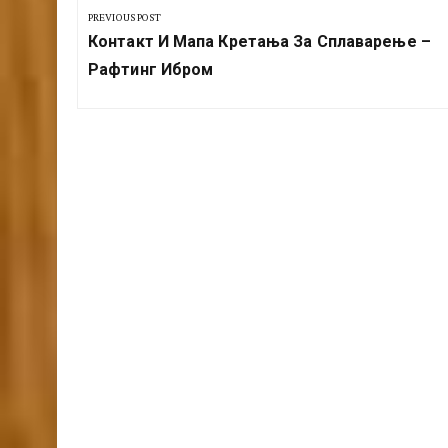
чланка
PREVIOUS POST
Previous
Контакт И Мапа Кретања За Сплаварење –
Post:
Рафтинг Ибром