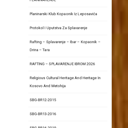
Planinarski Klub Kopaonik Iz Leposavića
Protokol I Uputstva Za Splavarenje
Rafting – Splavarenje – Ibar – Kopaonik –
Drina – Tara
RAFTING – SPLAVARENJE IBROM 2026
Religious Cultural Heritage And Heritage In
Kosovo And Metohija
SBG-BR12-2015
SBG-BR13-2016
SBG-BR16-2019