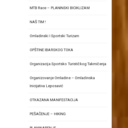
MTB Race – PLANINSKI BICIKLIZAM
NAŠ TIM !
Omladinski I Sportski Turizam
OPŠTINE IBARSKOG TOKA
Organizacija Sportsko Turističkog Takmičenja
Organizovanje Omladine – Omladinska
Inicijativa Leposavić
OTKAZANA MANIFESTACIJA
PEŠAČENJE – HIKING
PLANINARENJE