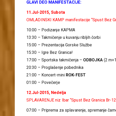
GLAVI DEO MANIFESTACIJE:
11.Jul-2015, Subota
OMLADINSKI KAMP manifestacije “Spust Bez Gr
10:00 – Podizanje KAPMA
13:30 – Takmičenje u kuvanju ribljih čorbi
15:00 – Prezentacija Gorske Službe
15:30 – Igre Bez Granica!
17:00 – Sportska takmičenja –
ODBOJKA
(2 m+1
20:30 – Proglašenje pobednika
21:00 – Koncert-mini
ROK-FEST
01:00 – Povečerje
12.Jul-2015, Nedelja
SPLAVARENJE niz Ibar “Spust Bez Granica Br-12
07:00 – Priprema za splavarenje, spremanje čam