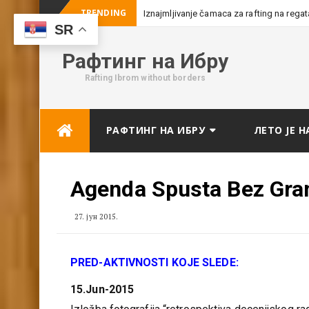
TRENDING
Iznajmljivanje čamaca za rafting na rega
SR
Рафтинг на Ибру
Rafting Ibrom without borders
Skip
РАФТИНГ НА ИБРУ
ЛЕТО ЈЕ Н
to
content
Agenda Spusta Bez Gra
27. јун 2015.
PRED-AKTIVNOSTI KOJE SLEDE:
15.Jun-2015