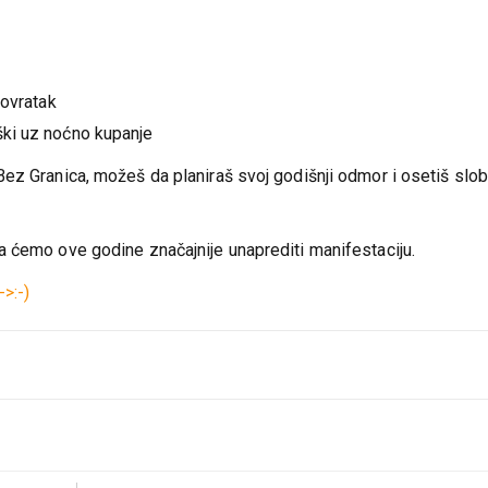
povratak
ki uz noćno kupanje
ez Granica, možeš da planiraš svoj godišnji odmor i osetiš slo
 ćemo ove godine značajnije unaprediti manifestaciju.
>:-)