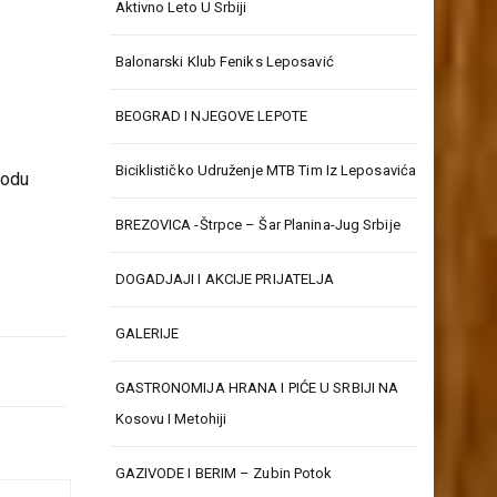
Aktivno Leto U Srbiji
Balonarski Klub Feniks Leposavić
BEOGRAD I NJEGOVE LEPOTE
Biciklističko Udruženje MTB Tim Iz Leposavića
bodu
BREZOVICA -Štrpce – Šar Planina-Jug Srbije
DOGADJAJI I AKCIJE PRIJATELJA
GALERIJE
GASTRONOMIJA HRANA I PIĆE U SRBIJI NA
Kosovu I Metohiji
GAZIVODE I BERIM – Zubin Potok