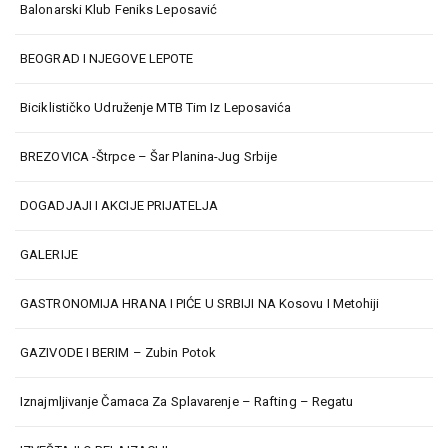
Balonarski Klub Feniks Leposavić
BEOGRAD I NJEGOVE LEPOTE
Biciklističko Udruženje MTB Tim Iz Leposavića
BREZOVICA -Štrpce – Šar Planina-Jug Srbije
DOGADJAJI I AKCIJE PRIJATELJA
GALERIJE
GASTRONOMIJA HRANA I PIĆE U SRBIJI NA Kosovu I Metohiji
GAZIVODE I BERIM – Zubin Potok
Iznajmljivanje Čamaca Za Splavarenje – Rafting – Regatu