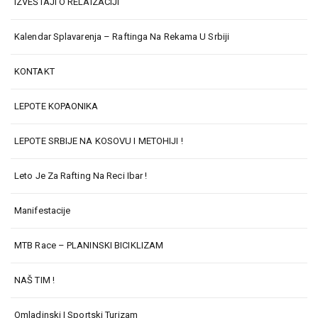
IZVEŠTAJI O RELAIZACIJI
Kalendar Splavarenja – Raftinga Na Rekama U Srbiji
KONTAKT
LEPOTE KOPAONIKA
LEPOTE SRBIJE NA KOSOVU I METOHIJI !
Leto Je Za Rafting Na Reci Ibar !
Manifestacije
MTB Race – PLANINSKI BICIKLIZAM
NAŠ TIM !
Omladinski I Sportski Turizam