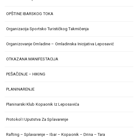
OPŠTINE IBARSKOG TOKA
Organizacija Sportsko Turističkog Takmičenja
Organizovanje Omladine – Omladinska Inicijativa Leposavić
OTKAZANA MANIFESTACIJA
PEŠAČENJE – HIKING
PLANINARENJE
Planinarski Klub Kopaonik Iz Leposavića
Protokol I Uputstva Za Splavarenje
Rafting – Splavarenje – Ibar – Kopaonik – Drina – Tara