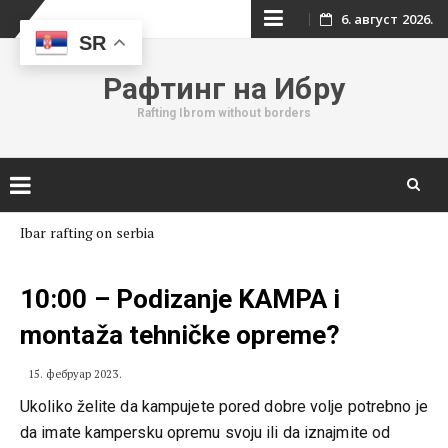
Skip
6. август 2026.
SR
to
Рафтинг на Ибру
content
Rafting Ibrom without borders
Skip
Ibar rafting on serbia
to
content
10:00 – Podizanje KAMPA i
montaža tehničke opreme?
15. фебруар 2023.
Ukoliko želite da kampujete pored dobre volje potrebno je
da imate kampersku opremu svoju ili da iznajmite od