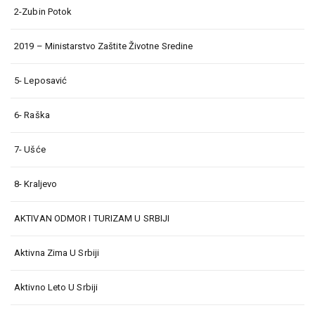
2-Zubin Potok
2019 – Ministarstvo Zaštite Životne Sredine
5- Leposavić
6- Raška
7- Ušće
8- Kraljevo
AKTIVAN ODMOR I TURIZAM U SRBIJI
Aktivna Zima U Srbiji
Aktivno Leto U Srbiji