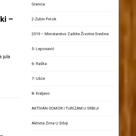
Granica
ki –
2-Zubin Potok
2019 – Ministarstvo Zaštite Životne Sredine
5- Leposavić
 jula
6- Raška
7- Ušće
8- Kraljevo
AKTIVAN ODMOR I TURIZAM U SRBIJI
Aktivna Zima U Srbiji