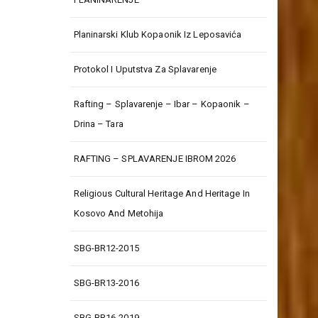
Planinarski Klub Kopaonik Iz Leposavića
Protokol I Uputstva Za Splavarenje
Rafting – Splavarenje – Ibar – Kopaonik –
Drina – Tara
RAFTING – SPLAVARENJE IBROM 2026
Religious Cultural Heritage And Heritage In
Kosovo And Metohija
SBG-BR12-2015
SBG-BR13-2016
SBG-BR16-2019