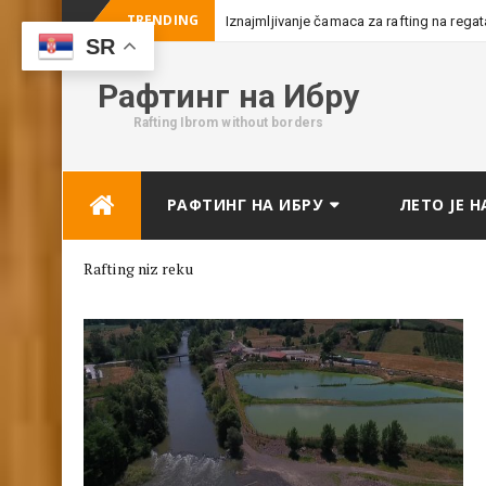
TRENDING
Iznajmljivanje čamaca za rafting na rega
SR
Рафтинг на Ибру
Rafting Ibrom without borders
Skip
РАФТИНГ НА ИБРУ
ЛЕТО ЈЕ Н
to
content
Rafting niz reku