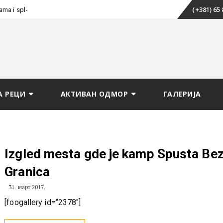
Skip
-
(+381) 65
tama i splavarenju
to
content
А РЕЦИ
АКТИВАН ОДМОР
ГАЛЕРИЈА
Izgled mesta gde je kamp Spusta Be
Granica
31. март 2017.
[foogallery id=“2378″]