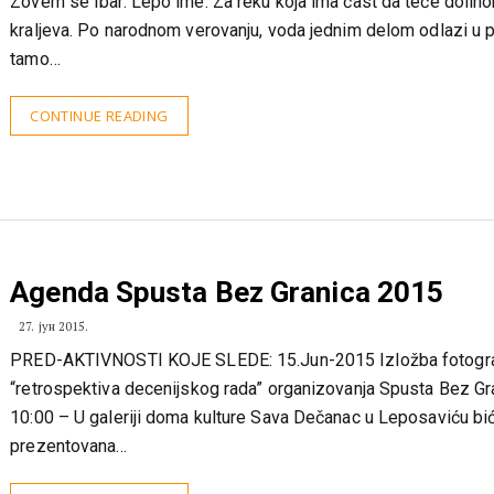
Zovem se Ibar. Lepo ime. Za reku koja ima čast da teče dolin
kraljeva. Po narodnom verovanju, voda jednim delom odlazi u p
tamo…
CONTINUE READING
Agenda Spusta Bez Granica 2015
27. јун 2015.
PRED-AKTIVNOSTI KOJE SLEDE: 15.Jun-2015 Izložba fotogra
“retrospektiva decenijskog rada” organizovanja Spusta Bez Gr
10:00 – U galeriji doma kulture Sava Dečanac u Leposaviću bi
prezentovana…