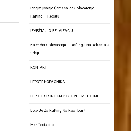
Iznajmljivanje Čamaca Za Splavarenje –
Rafting – Regatu
IZVEŠTAJI O RELAIZACIJI
Kalendar Splavarenja – Raftinga Na Rekama U
Srbiji
KONTAKT
LEPOTE KOPAONIKA
LEPOTE SRBIJE NA KOSOVU I METOHIJI !
Leto Je Za Rafting Na Reci Ibar !
Manifestacije