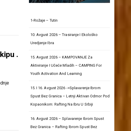
1-Rožaje – Tutin
10. Avgust 2026 – Trasiranje I Ekološko
Uredjenje Ibra
kipu .
15. Avgust 2026 – KAMPOVANJE Za
Aktiviranje I Učeće Mladih – CAMPING For
Youth Activation And Learning
adnje
15. I 16. Avgust 2026 ->Splavarenje Ibrom
Spust Bez Granica – Letnji Aktivan Odmor Pod
Kopaonikom: Rafting Na Ibru U Srbiji
16. Avgust 2026 – Splavarenje Ibrom Spust
Bez Granica – Rafting Ibrom Spust Bez