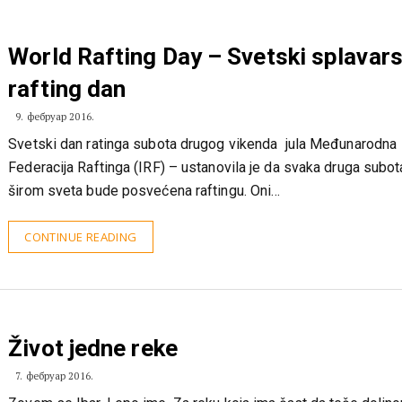
World Rafting Day – Svetski splavars
rafting dan
9. фебруар 2016.
Svetski dan ratinga subota drugog vikenda jula Međunarodna
Federacija Raftinga (IRF) – ustanovila je da svaka druga subota
širom sveta bude posvećena raftingu. Oni…
CONTINUE READING
Život jedne reke
7. фебруар 2016.