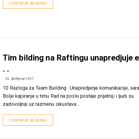
CONTINUE READING
Tim bilding na Raftingu unapredjuje e
. .
26. фебруар 2017.
10 Razloga za Team Building : Unapredjenje komunikacije, sar
Bolje kapiranje u timu Rad na poslu postaje prijatniji i ljudi su
zadovoljniji uz razmenu iskustava…
CONTINUE READING