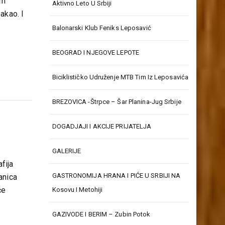
om
Aktivno Leto U Srbiji
akao. I
Balonarski Klub Feniks Leposavić
BEOGRAD I NJEGOVE LEPOTE
Biciklističko Udruženje MTB Tim Iz Leposavića
BREZOVICA -Štrpce – Šar Planina-Jug Srbije
DOGADJAJI I AKCIJE PRIJATELJA
GALERIJE
fija
GASTRONOMIJA HRANA I PIĆE U SRBIJI NA
anica
će
Kosovu I Metohiji
GAZIVODE I BERIM – Zubin Potok