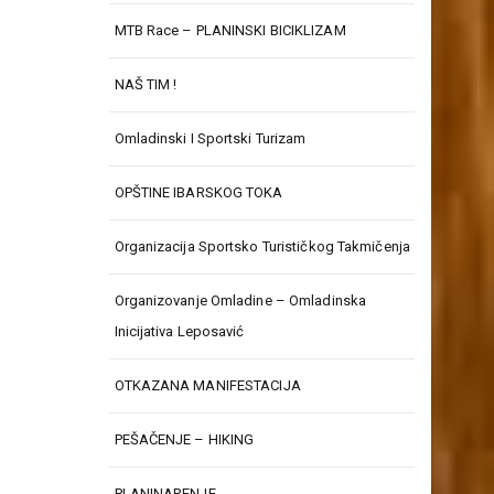
MTB Race – PLANINSKI BICIKLIZAM
NAŠ TIM !
Omladinski I Sportski Turizam
OPŠTINE IBARSKOG TOKA
Organizacija Sportsko Turističkog Takmičenja
Organizovanje Omladine – Omladinska
Inicijativa Leposavić
OTKAZANA MANIFESTACIJA
PEŠAČENJE – HIKING
PLANINARENJE