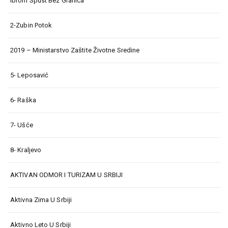
Ibrom Spust Bez Granica
2-Zubin Potok
2019 – Ministarstvo Zaštite Životne Sredine
5- Leposavić
6- Raška
7- Ušće
8- Kraljevo
AKTIVAN ODMOR I TURIZAM U SRBIJI
Aktivna Zima U Srbiji
Aktivno Leto U Srbiji