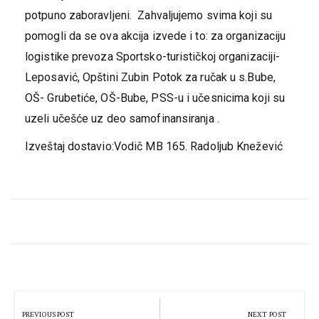
potpuno zaboravljeni. Zahvaljujemo svima koji su
pomogli da se ova akcija izvede i to: za organizaciju
logistike prevoza Sportsko-turističkoj organizaciji-
Leposavić, Opštini Zubin Potok za ručak u s.Bube,
OŠ- Grubetiće, OŠ-Bube, PSS-u i učesnicima koji su
uzeli učešće uz deo samofinansiranja .
Izveštaj dostavio:Vodič MB 165. Radoljub Knežević
Кретање
чланка
PREVIOUS POST
NEXT POST