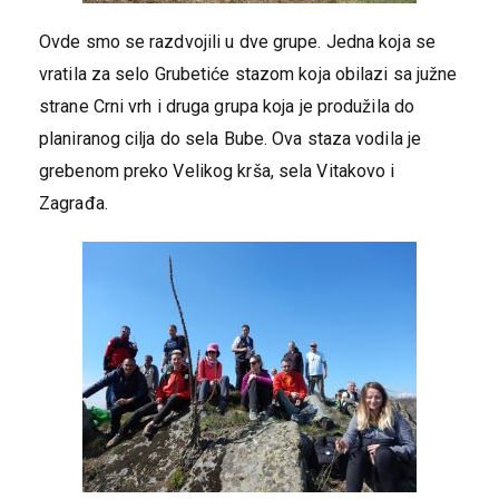
Ovde smo se razdvojili u dve grupe. Jedna koja se
vratila za selo Grubetiće stazom koja obilazi sa južne
strane Crni vrh i druga grupa koja je produžila do
planiranog cilja do sela Bube. Ova staza vodila je
grebenom preko Velikog krša, sela Vitakovo i
Zagrađa.