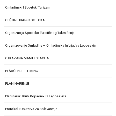
Omladinski I Sportski Turizam
OPŠTINE IBARSKOG TOKA
Organizacija Sportsko Turističkog Takmičenja
Organizovanje Omladine – Omladinska Inicijativa Leposavić
OTKAZANA MANIFESTACIJA
PEŠAČENJE – HIKING
PLANINARENJE
Planinarski Klub Kopaonik Iz Leposavića
Protokol I Uputstva Za Splavarenje