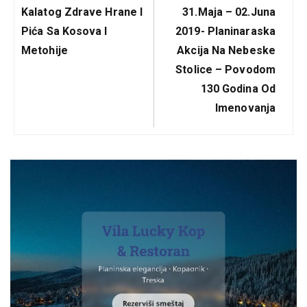
Previous
Next
Kalatog Zdrave Hrane I
31.maja – 02.juna
Post:
Post:
Pića Sa Kosova I
2019- Planinaraska
Metohije
Akcija Na Nebeske
Stolice – Povodom
130 Godina Od
Imenovanja