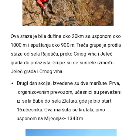
Ova staza je bila dužine oko 20km sa usponom oko
1000.m i spuštanja oko 900.m. Treća grupa je prošla
stazu od sela Rajetića, preko Crnog vrha i Jeleč
grada do polazišta. Grupe su se susrele između
Jeleč grada i Crnog vrha.
Drugi dan akcije, izvedene su dve maršute. Prva,
organizovanim prevozom, učesnici su preveženi
iz sela Bube do sela Zlatara, gde je bio start
16.učesnika. Ova maršuta se kretala, prvo
usponom na Mlječnjak- 1343.m.