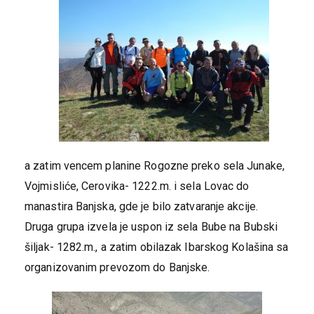
a zatim vencem planine Rogozne preko sela Junake,
Vojmisliće, Cerovika- 1222.m. i sela Lovac do
manastira Banjska, gde je bilo zatvaranje akcije.
Druga grupa izvela je uspon iz sela Bube na Bubski
šiljak- 1282.m., a zatim obilazak Ibarskog Kolašina sa
organizovanim prevozom do Banjske.