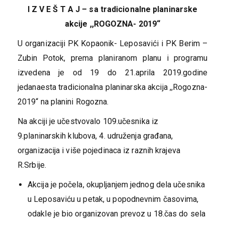
I Z V E Š T A J – sa tradicionalne planinarske
akcije ,,ROGOZNA- 2019“
U organizaciji PK Kopaonik- Leposavići i PK Berim –
Zubin Potok, prema planiranom planu i programu
izvedena je od 19 do 21.aprila 2019.godine
jedanaesta tradicionalna planinarska akcija ,,Rogozna-
2019“ na planini Rogozna.
Na akciji je učestvovalo 109.učesnika iz
9.planinarskih klubova, 4. udruženja građana,
organizacija i više pojedinaca iz raznih krajeva
R.Srbije.
Akcija je počela, okupljanjem jednog dela učesnika
u Leposaviću u petak, u popodnevnim časovima,
odakle je bio organizovan prevoz u 18.čas do sela