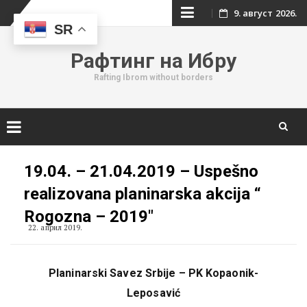
Skip
9. август 2026.
SR
to
Рафтинг на Ибру
content
Rafting Ibrom without borders
Skip
to
19.04. – 21.04.2019 – Uspešno
content
realizovana planinarska akcija “
Rogozna – 2019″
22. април 2019.
Planinarski Savez Srbije – PK Kopaonik-
Leposavić