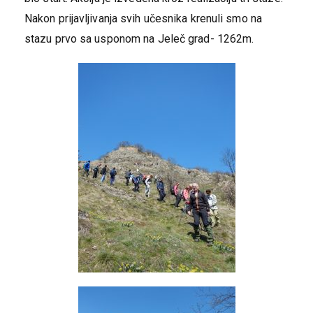
Nakon prijavljivanja svih učesnika krenuli smo na
stazu prvo sa usponom na Jeleč grad- 1262m.