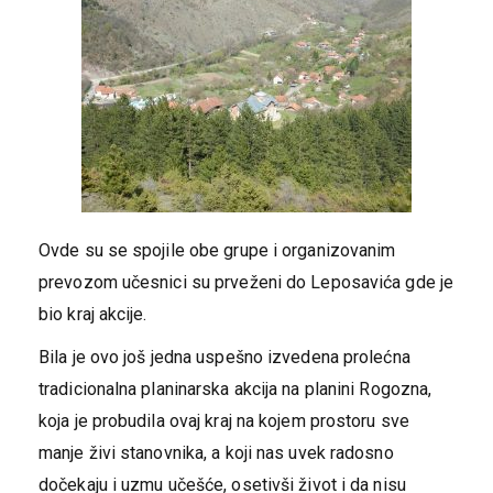
Ovde su se spojile obe grupe i organizovanim
prevozom učesnici su prveženi do Leposavića gde je
bio kraj akcije.
Bila je ovo još jedna uspešno izvedena prolećna
tradicionalna planinarska akcija na planini Rogozna,
koja je probudila ovaj kraj na kojem prostoru sve
manje živi stanovnika, a koji nas uvek radosno
dočekaju i uzmu učešće, osetivši život i da nisu