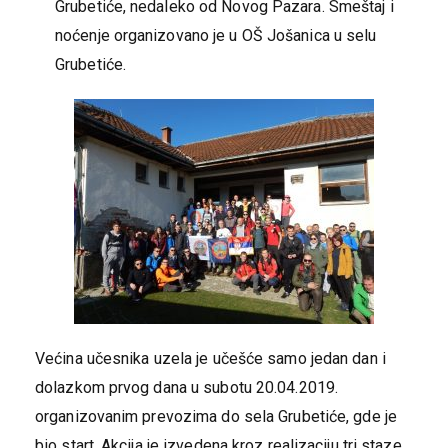
Grubetiće, nedaleko od Novog Pazara. Smeštaj i
noćenje organizovano je u OŠ Jošanica u selu
Grubetiće.
Većina učesnika uzela je učešće samo jedan dan i
dolazkom prvog dana u subotu 20.04.2019.
organizovanim prevozima do sela Grubetiće, gde je
bio start. Akcija je izvedena kroz realizaciju tri staze.