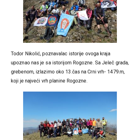
Todor Nikolić, poznavalac istorije ovoga kraja
upoznao nas je sa istorijom Rogozne. Sa Jeleč grada,
grebenom, izlazimo oko 13.čas na Crni vrh- 1479.m,
koji je najveći vrh planine Rogozne.