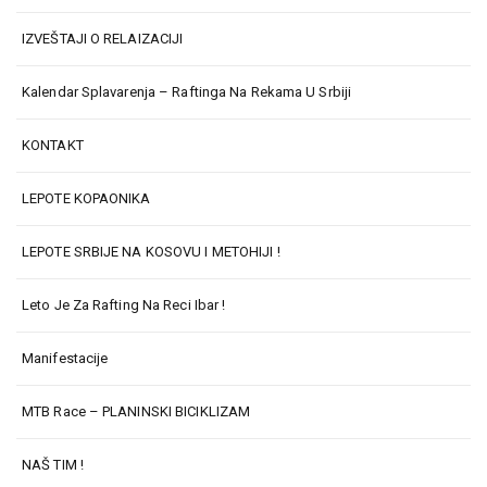
IZVEŠTAJI O RELAIZACIJI
Kalendar Splavarenja – Raftinga Na Rekama U Srbiji
KONTAKT
LEPOTE KOPAONIKA
LEPOTE SRBIJE NA KOSOVU I METOHIJI !
Leto Je Za Rafting Na Reci Ibar !
Manifestacije
MTB Race – PLANINSKI BICIKLIZAM
NAŠ TIM !