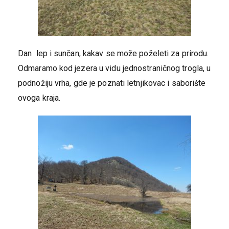
Dan lep i sunčan, kakav se može poželeti za prirodu.
Odmaramo kod jezera u vidu jednostraničnog trogla, u
podnožiju vrha, gde je poznati letnjikovac i saborište
ovoga kraja.