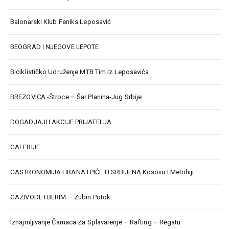
Balonarski Klub Feniks Leposavić
BEOGRAD I NJEGOVE LEPOTE
Biciklističko Udruženje MTB Tim Iz Leposavića
BREZOVICA -Štrpce – Šar Planina-Jug Srbije
DOGADJAJI I AKCIJE PRIJATELJA
GALERIJE
GASTRONOMIJA HRANA I PIĆE U SRBIJI NA Kosovu I Metohiji
GAZIVODE I BERIM – Zubin Potok
Iznajmljivanje Čamaca Za Splavarenje – Rafting – Regatu