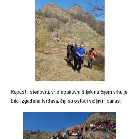
Kupasti, stenoviti, vrlo atraktivni šiljak na čijem vrhu je
bila izgađena tvrđava, čiji su ostaci vidljivi i danas.