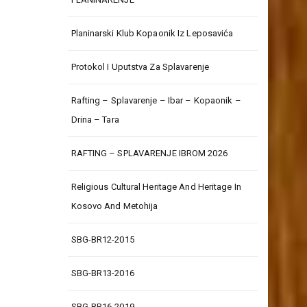
Planinarski Klub Kopaonik Iz Leposavića
Protokol I Uputstva Za Splavarenje
Rafting – Splavarenje – Ibar – Kopaonik –
Drina – Tara
RAFTING – SPLAVARENJE IBROM 2026
Religious Cultural Heritage And Heritage In
Kosovo And Metohija
SBG-BR12-2015
SBG-BR13-2016
SBG-BR16-2019