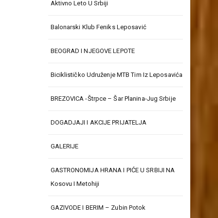
Aktivno Leto U Srbiji
Balonarski Klub Feniks Leposavić
BEOGRAD I NJEGOVE LEPOTE
Biciklističko Udruženje MTB Tim Iz Leposavića
BREZOVICA -Štrpce – Šar Planina-Jug Srbije
DOGADJAJI I AKCIJE PRIJATELJA
GALERIJE
GASTRONOMIJA HRANA I PIĆE U SRBIJI NA
Kosovu I Metohiji
GAZIVODE I BERIM – Zubin Potok