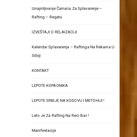
Iznajmljivanje Čamaca Za Splavarenje –
Rafting – Regatu
IZVEŠTAJI O RELAIZACIJI
Kalendar Splavarenja – Raftinga Na Rekama U
Srbiji
KONTAKT
LEPOTE KOPAONIKA
LEPOTE SRBIJE NA KOSOVU I METOHIJI !
Leto Je Za Rafting Na Reci Ibar !
Manifestacije