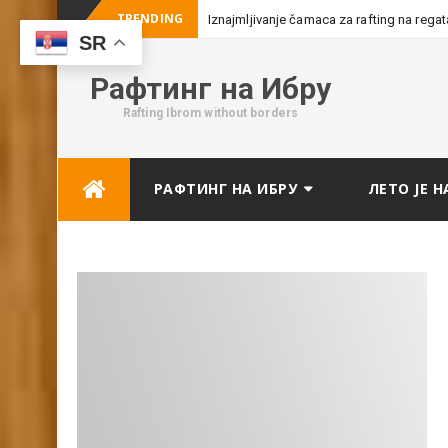
TRENDING
Iznajmljivanje čamaca za rafting na rega
SR
Рафтинг на Ибру
Rafting Ibrom without borders
Skip
РАФТИНГ НА ИБРУ
ЛЕТО ЈЕ Н
to
content