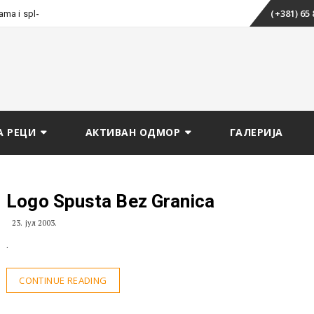
Skip
-
(+381) 65
tama i splavarenju
to
content
А РЕЦИ
АКТИВАН ОДМОР
ГАЛЕРИЈА
Logo Spusta Bez Granica
23. јул 2003.
.
CONTINUE READING