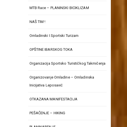
MTB Race – PLANINSKI BICIKLIZAM
NAŠ TIM !
Omladinski I Sportski Turizam
OPŠTINE IBARSKOG TOKA
Organizacija Sportsko Turističkog Takmičenja
Organizovanje Omladine – Omladinska
Inicijativa Leposavić
OTKAZANA MANIFESTACIJA
PEŠAČENJE – HIKING
PLANINARENJE