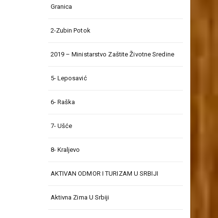
Granica
2-Zubin Potok
2019 – Ministarstvo Zaštite Životne Sredine
5- Leposavić
6- Raška
7- Ušće
8- Kraljevo
AKTIVAN ODMOR I TURIZAM U SRBIJI
Aktivna Zima U Srbiji