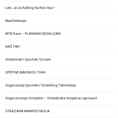
Leto Je Za Rafting Na Reci Ibar !
Manifestacije
MTB Race – PLANINSKI BICIKLIZAM
NAŠ TIM !
Omladinski I Sportski Turizam
OPŠTINE IBARSKOG TOKA
Organizacija Sportsko Turističkog Takmičenja
Organizovanje Omladine – Omladinska Inicijativa Leposavić
OTKAZANA MANIFESTACIJA