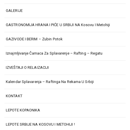
GALERIJE
GASTRONOMIJA HRANA I PIĆE U SRBIJI NA Kosovu I Metohiji
GAZIVODE I BERIM – Zubin Potok
Iznajmljivanje Čamaca Za Splavarenje – Rafting – Regatu
IZVEŠTAJI O RELAIZACIJI
Kalendar Splavarenja – Raftinga Na Rekama U Srbiji
KONTAKT
LEPOTE KOPAONIKA
LEPOTE SRBIJE NA KOSOVU I METOHIJI !