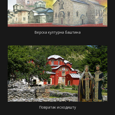
Верска културна баштина
Повратак исходишту