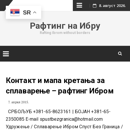
Skip
8. август 2026.
SR
to
Рафтинг на Ибру
content
Rafting Ibrom without borders
Skip
to
content
Контакт и мапа кретања за
сплаварење – рафтинг Ибром
7. април 2015.
СРБОЉУБ +381-65-8623161 | БОЈАН +381-65-
2350085 E-mail
spustbezgranica@hotmail.com
Удружење / Сплаварење Ибром Спуст Без Граница /