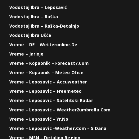
Vodostaj Ibra – Leposavić
Vodostaj Ibra – Raška
Vodostaj Ibra – Raška-Detalnjo
Vodostaj Ibra Ušće
Vreme – DE – Wetteronline.de
Vreme – Jarinje
Vreme – Kopaonik – Forecast7.com
Vreme – Kopaonik – Meteo Ofice
Vreme – Leposavic – Accuweather
Vreme – Leposavic – Freemeteo
Vreme – Leposavic – Satelitski Radar
Vreme – Leposavic – Weather2umbrella.com
Vreme – Leposavić – Yr.no
Vreme – Leposavic -weather.com – 5 Dana
Vreme – MSN – Detaljno Region