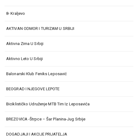
8- Kraljevo
AKTIVAN ODMOR I TURIZAM U SRBIJI
Aktivna Zima U Srbiji
Aktivno Leto U Srbiji
Balonarski Klub Feniks Leposavić
BEOGRAD I NJEGOVE LEPOTE
Biciklističko Udruženje MTB Tim Iz Leposavića
BREZOVICA -Štrpce – Šar Planina-Jug Srbije
DOGADJAJI I AKCIJE PRIJATELJA