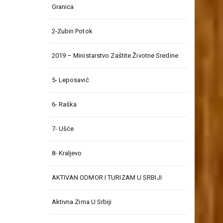
Granica
2-Zubin Potok
2019 – Ministarstvo Zaštite Životne Sredine
5- Leposavić
6- Raška
7- Ušće
8- Kraljevo
AKTIVAN ODMOR I TURIZAM U SRBIJI
Aktivna Zima U Srbiji