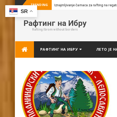
TRENDING
Iznajmljivanje čamaca za rafting na rega
SR
Рафтинг на Ибру
Rafting Ibrom without borders
Skip
РАФТИНГ НА ИБРУ
ЛЕТО ЈЕ Н
to
content