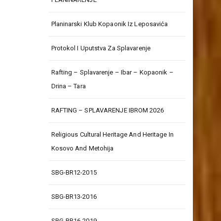
Planinarski Klub Kopaonik Iz Leposavića
Protokol I Uputstva Za Splavarenje
Rafting – Splavarenje – Ibar – Kopaonik –
Drina – Tara
RAFTING – SPLAVARENJE IBROM 2026
Religious Cultural Heritage And Heritage In
Kosovo And Metohija
SBG-BR12-2015
SBG-BR13-2016
SBG-BR16-2019