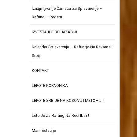
Iznajmljivanje Čamaca Za Splavarenje –
Rafting – Regatu
IZVEŠTAJI O RELAIZACIJI
Kalendar Splavarenja – Raftinga Na Rekama U
Srbiji
KONTAKT
LEPOTE KOPAONIKA
LEPOTE SRBIJE NA KOSOVU I METOHIJI !
Leto Je Za Rafting Na Reci Ibar !
Manifestacije