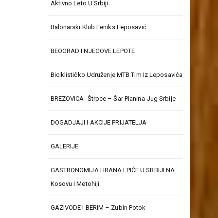
Aktivno Leto U Srbiji
Balonarski Klub Feniks Leposavić
BEOGRAD I NJEGOVE LEPOTE
Biciklističko Udruženje MTB Tim Iz Leposavića
BREZOVICA -Štrpce – Šar Planina-Jug Srbije
DOGADJAJI I AKCIJE PRIJATELJA
GALERIJE
GASTRONOMIJA HRANA I PIĆE U SRBIJI NA
Kosovu I Metohiji
GAZIVODE I BERIM – Zubin Potok