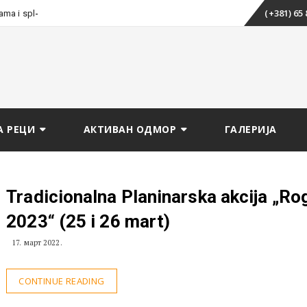
Skip
_
(+381) 65
tama i splavarenju
to
content
А РЕЦИ
АКТИВАН ОДМОР
ГАЛЕРИЈА
Tradicionalna Planinarska akcija „R
2023“ (25 i 26 mart)
17. март 2022.
CONTINUE READING