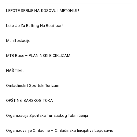
LEPOTE SRBIJE NA KOSOVU I METOHIJI !
Leto Je Za Rafting Na Reci Ibar !
Manifestacije
MTB Race – PLANINSKI BICIKLIZAM
NAŠ TIM !
Omladinski I Sportski Turizam
OPŠTINE IBARSKOG TOKA
Organizacija Sportsko Turističkog Takmičenja
Organizovanje Omladine – Omladinska Inicijativa Leposavić