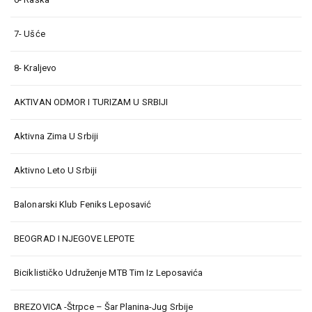
7- Ušće
8- Kraljevo
AKTIVAN ODMOR I TURIZAM U SRBIJI
Aktivna Zima U Srbiji
Aktivno Leto U Srbiji
Balonarski Klub Feniks Leposavić
BEOGRAD I NJEGOVE LEPOTE
Biciklističko Udruženje MTB Tim Iz Leposavića
BREZOVICA -Štrpce – Šar Planina-Jug Srbije