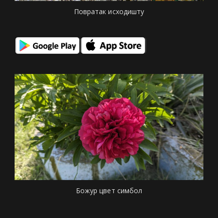
Повратак исходишту
Божур цвет симбол