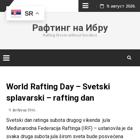
Skip
9. август 2026.
SR
to
Рафтинг на Ибру
content
Rafting Ibrom without borders
Skip
to
content
World Rafting Day – Svetski
splavarski – rafting dan
9. фебруар 2016.
Svetski dan ratinga subota drugog vikenda jula
Međunarodna Federacija Raftinga (IRF) – ustanovila je da
svaka druga subota jula širom sveta bude posvećena