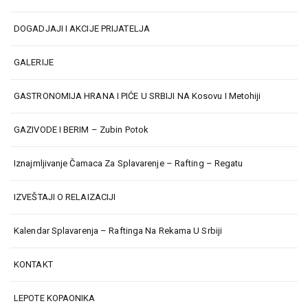
DOGADJAJI I AKCIJE PRIJATELJA
GALERIJE
GASTRONOMIJA HRANA I PIĆE U SRBIJI NA Kosovu I Metohiji
GAZIVODE I BERIM – Zubin Potok
Iznajmljivanje Čamaca Za Splavarenje – Rafting – Regatu
IZVEŠTAJI O RELAIZACIJI
Kalendar Splavarenja – Raftinga Na Rekama U Srbiji
KONTAKT
LEPOTE KOPAONIKA