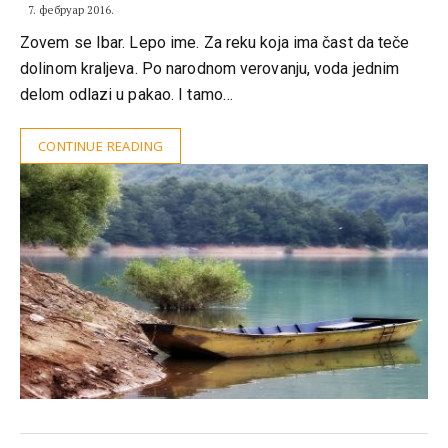
7. фебруар 2016.
Zovem se Ibar. Lepo ime. Za reku koja ima čast da teče
dolinom kraljeva. Po narodnom verovanju, voda jednim
delom odlazi u pakao. I tamo…
CONTINUE READING